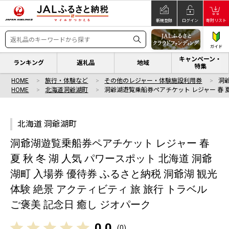
新規登録
ログイン
寄附リスト
ガイド
キャンペーン・
ランキング
返礼品
地域
特集
HOME
旅行・体験など
その他のレジャー・体験施設利用券
洞
HOME
北海道洞爺湖町
洞爺湖遊覧乗船券ペアチケット レジャー 春 夏
北海道 洞爺湖町
洞爺湖遊覧乗船券ペアチケット レジャー 春
夏 秋 冬 湖 人気 パワースポット 北海道 洞爺
湖町 入場券 優待券 ふるさと納税 洞爺湖 観光
体験 絶景 アクティビティ 旅 旅行 トラベル
ご褒美 記念日 癒し ジオパーク
0.0
(
0
)