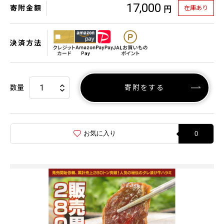
17,000
寄附金額
在庫あり
円
決済方法
数量
寄附をする
お気に入り
0