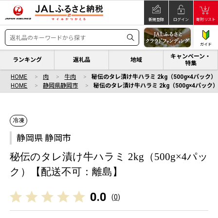
新規登録
ログイン
寄附リスト
ガイド
キャンペーン・
ランキング
返礼品
地域
特集
HOME
肉
牛肉
秘伝のタレ漬け牛ハラミ 2kg（500g×4パッ
HOME
静岡県静岡市
秘伝のタレ漬け牛ハラミ 2kg（500g×4パッ
冷凍
静岡県 静岡市
秘伝のタレ漬け牛ハラミ 2kg（500g×4パッ
ク）【配送不可：離島】
0.0
(
0
)