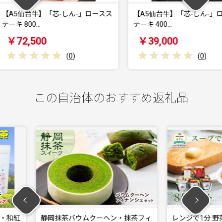
しん-」ロースス
【A5仙台牛】「芯-しん-」ロースス
【A5
テーキ 400…
テーキ 
￥39,000
￥22
(
0
)
(
0
)
この自治体のおすすめ返礼品
クーヘン・抹茶フィ
レンジで1分 野菜をMOTTO スープ
天