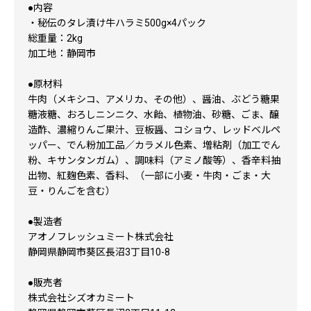
●内容
・秘伝のタレ漬け牛ハラミ500g×4パック
総重量：2kg
加工地：静岡市
●原材料
牛肉（メキシコ、アメリカ、その他）、醤油、ぶどう糖果
糖液糖、おろしニンニク、水飴、植物油、砂糖、ごま、醸
造酢、濃縮りんご果汁、豆板醤、コショウ、レッドベルペ
ッパー、でん粉加工品／カラメル色素、増粘剤（加工でん
粉、キサンタンガム）、調味料（アミノ酸等）、香辛料抽
出物、紅麹色素、香料、（一部に小麦・牛肉・ごま・大
豆・りんごを含む）
●製造者
アオノフレッシュミート株式会社
静岡県静岡市葵区長沼3丁目10-8
●販売者
株式会社シズオカミート