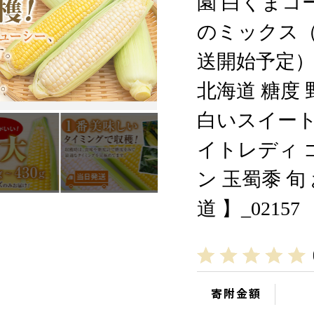
園 白くまコ
のミックス（
送開始予定）
北海道 糖度
白いスイート
イトレディ 
ン 玉蜀黍 旬
道 】_02157
寄附金額