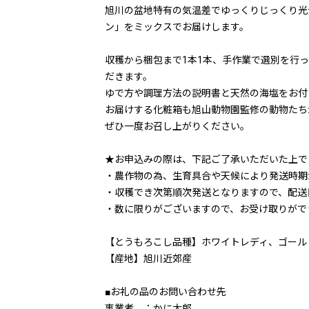
旭川の盆地特有の気温差でゆっくりじっくり光
ン」をミックスでお届けします。
収穫から梱包まで1本1本、手作業で選別を行
だきます。
ゆで方や調理方法の説明書と天然の海塩をお付
お届けする化粧箱も旭山動物園監修の動物たち
ぜひ一度お召し上がりください。
★お申込みの際は、下記ご了承いただいた上で
・農作物の為、生育具合や天候により発送時期
・収穫でき次第順次発送となりますので、配送
・数に限りがございますので、お受け取りがで
【とうもろこし品種】ホワイトレディ、ゴール
【産地】旭川近郊産
■お礼の品のお問い合わせ先
事業者 ：かに太郎