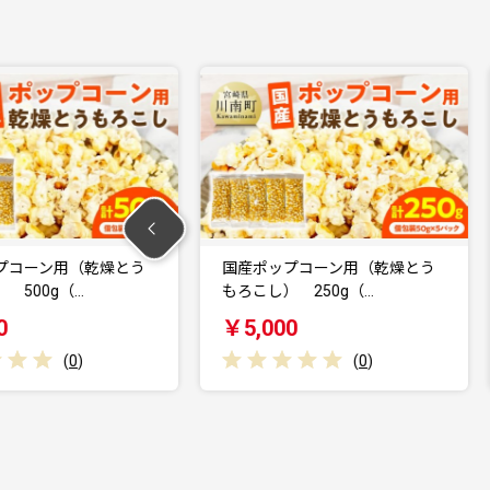
ーン用（乾燥とう
国産ポップコーン用（乾燥とう
0g（…
もろこし） 250g（…
き
￥5,000
(
0
)
(
0
)