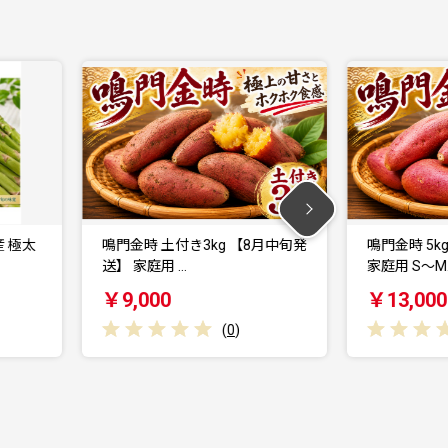
太
鳴門金時 土付き3kg 【8月中旬発
鳴門金時 5kg 
送】 家庭用 …
家庭用 S～M…
￥9,000
￥13,000
(
0
)