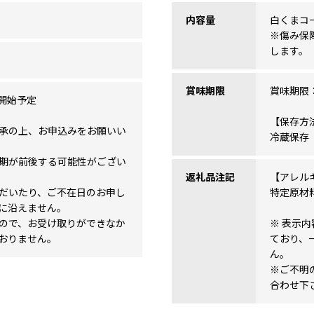
内容量
白くまコー
※傷み保
します。
賞味期限
賞味期限
送開始予定
【保存方
承の上、お申込みをお願いい
冷蔵保存
期が前後する可能性がござい
返礼品注記
【アレル
だいたり、ご不在日のお申し
特定原材
に沿えません。
ので、お受け取りができなか
※ 表示
おりません。
ており、
ん。
※ご不明
合わせ下