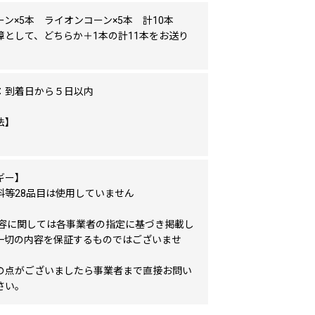
ン×5本 ライオンコーン×5本 計10本
障として、どちらか＋1本の計11本をお送り
：到着日から５日以内
法】
ギー】
料等28品目は使用していません
内容に関しては各事業者の指定に基づき掲載し
一切の内容を保証するものではございませ
の点がございましたら事業者まで直接お問い
さい。