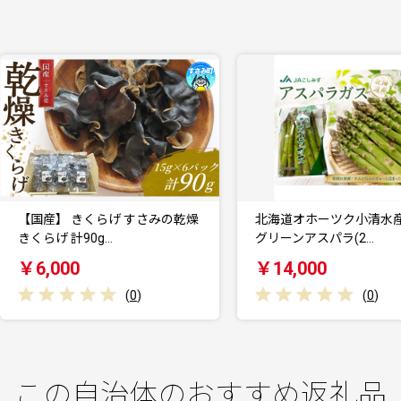
【国産】 きくらげ すさみの乾燥
北海道オホーツク小清水産 極
くらげ 計90g…
グリーンアスパラ(2…
￥6,000
￥14,000
(
0
)
(
0
)
この自治体のおすすめ返礼品