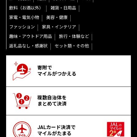
飲料（お酒以外）
雑貨・日用品
家電・電気小物
美容・健康
ファッション
家具・インテリア
趣味・アウトドア用品
旅行・体験など
返礼品なし・感謝状
セット類・その他
寄附で
マイルがつかえる
複数自治体を
まとめて決済
JALカード決済で
マイルがたまる