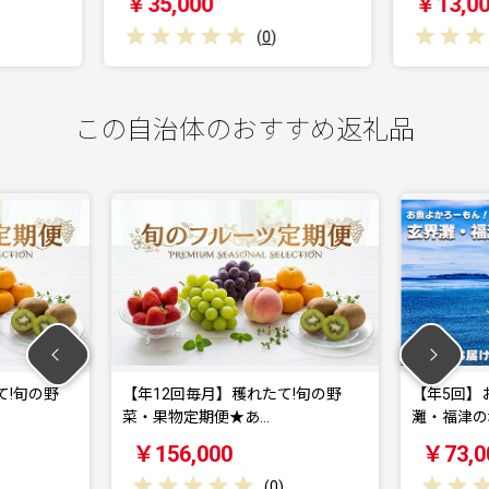
0
￥13,000
(
0
)
(
0
)
この自治体のおすすめ返礼品
12回毎月】穫れたて!旬の野
【年5回】お魚よかろうもん！玄
・果物定期便★あ…
灘・福津の地魚お楽…
156,000
￥73,000
(
0
)
(
0
)