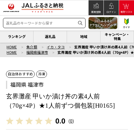
新規登録
ログイン
寄附リスト
ガイド
キャンペーン・
ランキング
返礼品
地域
特集
HOME
魚介類
イカ・タコ
玄界灘産 甲いか漬け丼の素4人前（70g
HOME
福岡県福津市
玄界灘産 甲いか漬け丼の素4人前（70g×4P）★1
自治体おすすめ
冷凍
福岡県 福津市
玄界灘産 甲いか漬け丼の素4人前
（70g×4P）★1人前ずつ個包装[H0165]
0.0
(
0
)