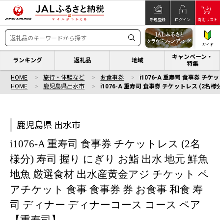
新規登録
ログイン
寄附リスト
ガイド
キャンペーン・
ランキング
返礼品
地域
特集
HOME
旅行・体験など
お食事券
i1076-A 重寿司 食事券 チ
HOME
鹿児島県出水市
i1076-A 重寿司 食事券 チケットレス (2
鹿児島県 出水市
i1076-A 重寿司 食事券 チケットレス (2名
様分) 寿司 握り にぎり お鮨 出水 地元 鮮魚
地魚 厳選食材 出水産黄金アジ チケット ペ
アチケット 食事 食事券 券 お食事 和食 寿
司 ディナー ディナーコース コース ペア