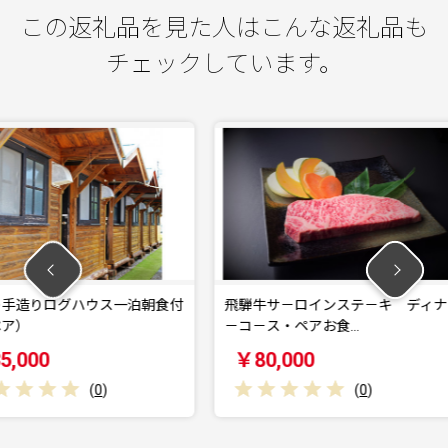
この返礼品を見た人はこんな返礼品も
チェックしています。
ス一泊朝食付
飛騨牛サ－ロインステ－キ ディナ
【垂井町
－コ－ス・ペアお食…
参り代行
￥80,000
￥100
)
(
0
)