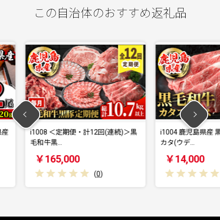
この自治体のおすすめ返礼品
計12回(連続)＞黒
i1004 鹿児島県産 黒毛和牛5等級！
i82
カタ(ウデ…
計3回(
￥14,000
￥2
(
0
)
(
0
)