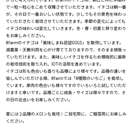
からと考えられています。8farmのイチゴは、朝日と共に手摘み
で一粒一粒心をこめて収穫させていただきます。イチゴは朝一番
が、その日で一番おいしい状態です。少しでもその景色を味わっ
ていただきたく栽培させていただきます。季節の変化によっても
イチゴの味わいは変化していきます。冬・春・初夏と移り変わり
をお楽しみください。
8farmのイチゴは「美味しまね認証GOLD」を取得しています。
減農薬・天敵利用を心がけ育てておりますので、そのまま頬張っ
ていただけます。また、美味しいイチゴを作るため積極的に最新
の栽培技術を取り入れ、IOTの活用を進めています。
イチゴは形も色合いも香りも品種により様々です。品種の違いを
愉しんでいただける様、8farmでは「8種類のいちご」を栽培し
ています。果肉の色合いも様々ですのでいろいろと試していただ
けますと幸いです。品種ごとに成長・サイズは様々ですので、そ
の日の出会いをお楽しみください。
夏には２品種のメロンも栽培！ご自宅用に、ご贈答用にお楽しみ
ください。