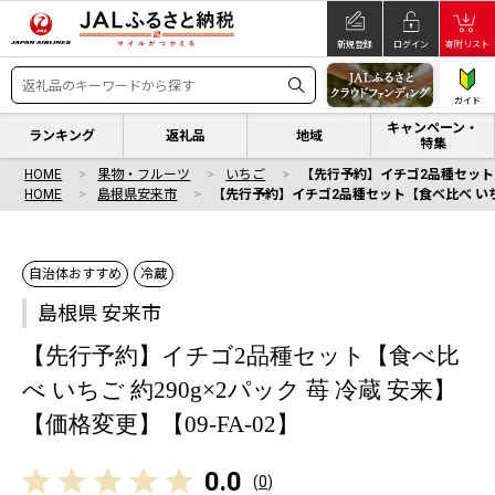
新規登録
ログイン
寄附リスト
ガイド
キャンペーン・
ランキング
返礼品
地域
特集
HOME
果物・フルーツ
いちご
【先行予約】イチゴ2品種セット【食
HOME
島根県安来市
【先行予約】イチゴ2品種セット【食べ比べ いちご 
自治体おすすめ
冷蔵
島根県 安来市
【先行予約】イチゴ2品種セット【食べ比
べ いちご 約290g×2パック 苺 冷蔵 安来】
【価格変更】【09-FA-02】
0.0
(
0
)