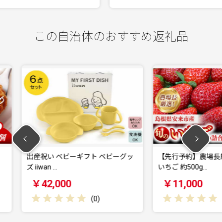
この自治体のおすすめ返礼品
ト ベビーグッ
【先行予約】農場長厳選の美味しい
【テレ
いちご 約500g…
フライ
￥11,000
￥14
(
0
)
(
0
)