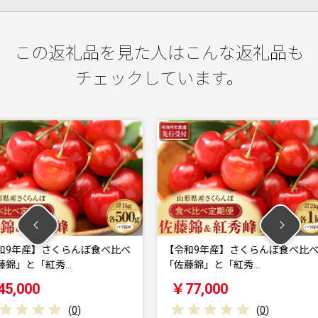
この返礼品を見た人はこんな返礼品も
チェックしています。
んぼ食べ比べ
【令和9年産】さくらんぼ食べ比べ
【令和9
「佐藤錦」と「紅秀…
峰」 秀2L 
￥77,000
￥24,
)
(
0
)