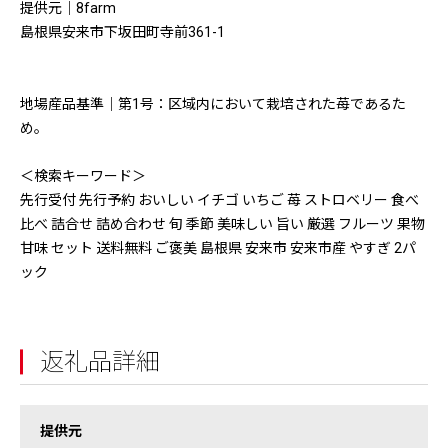
提供元｜8farm
島根県安来市下坂田町寺前361-1
地場産品基準｜第1号：区域内において栽培された苺であるた
め。
＜検索キーワード＞
先行受付 先行予約 おいしい イチゴ いちご 苺 ストロベリー 食べ
比べ 詰合せ 詰め合わせ 旬 季節 美味しい 旨い 厳選 フルーツ 果物
甘味 セット 送料無料 ご褒美 島根県 安来市 安来市産 やすぎ 2パ
ック
返礼品詳細
提供元