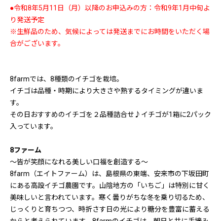
●令和8年5月11日（月）以降のお申込みの方：令和9年1月中旬よ
り発送予定
※生鮮品のため、気候によっては発送までにお時間をいただく場
合がございます。
8farmでは、8種類のイチゴを栽培。
イチゴは品種・時期により大きさや熟するタイミングが違いま
す。
その日おすすめのイチゴを２品種詰合せ♪イチゴが1箱に2パック
入っています。
8ファーム
～皆が笑顔になれる美しい口福を創造する～
8farm（エイトファーム）は、島根県の東端、安来市の下坂田町
にある高設イチゴ農園です。山陰地方の「いちご」は特別に甘く
美味しいと言われています。寒く曇りがちな冬を乗り切るため、
じっくりと育ちつつ、時折さす日の光により糖分を豊富に蓄える