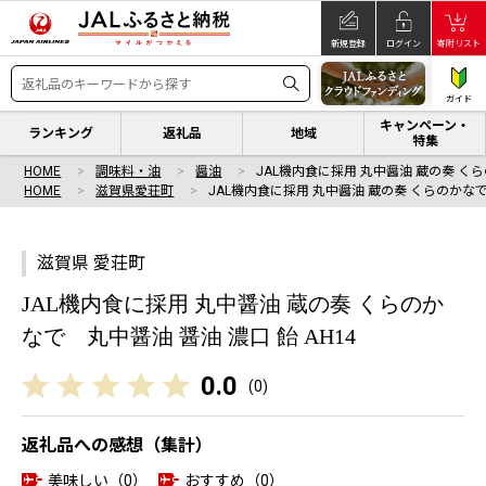
新規登録
ログイン
寄附リスト
ガイド
キャンペーン・
ランキング
返礼品
地域
特集
HOME
調味料・油
醤油
JAL機内食に採用 丸中醤油 蔵の奏 く
HOME
滋賀県愛荘町
JAL機内食に採用 丸中醤油 蔵の奏 くらのかな
滋賀県 愛荘町
JAL機内食に採用 丸中醤油 蔵の奏 くらのか
なで 丸中醤油 醤油 濃口 飴 AH14
0.0
(
0
)
返礼品への感想（集計）
美味しい（0）
おすすめ（0）