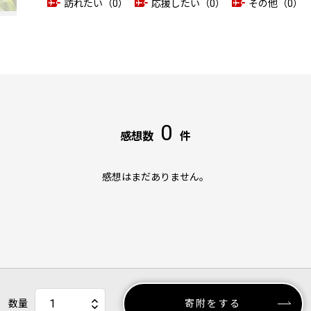
訪れたい（0）
応援したい（0）
その他（0）
0
感想数
件
感想はまだありません。
数量
寄附をする