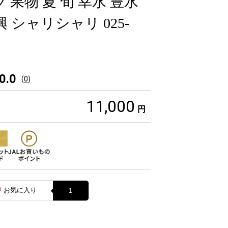
 果物 夏 旬 幸水 豊水
興 シャリシャリ 025-
0.0
(
0
)
11,000
円
お気に入り
1