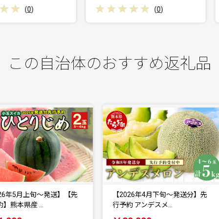
(
0
)
(
0
)
この自治体のおすすめ返礼品
【2026年4月下旬～発送分】先
【米焼酎】大人気 吟香鳥飼 25
行予約 アンデスメ…
720ml 1…