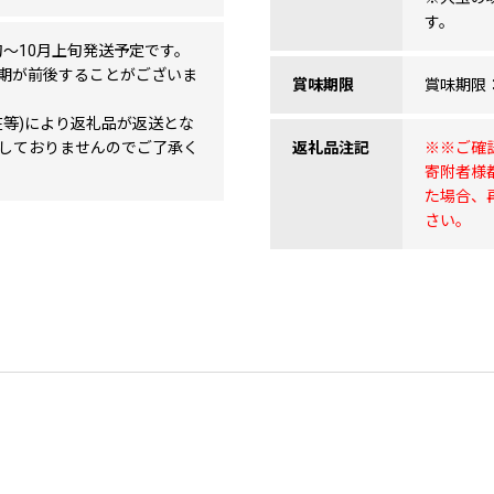
す。
月下旬～10月上旬発送予定です。
期が前後することがございま
賞味期限
賞味期限
在等)により返礼品が返送とな
しておりませんのでご了承く
返礼品注記
※※ご確
寄附者様
た場合、
さい。