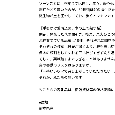
ゾーンごとに土を変えて比較し、年々、繰り返
現在たどり着いたのが、50種類ほどの微生物
微生物が土を肥やしてくれ、歩くとフカフカす
【手をかけ愛情込め、木の上で熟す梨】
開花、開花した花の間引き、摘果、果実ひとつ
現在育てている品種は10種。それぞれに開花
それぞれの枝葉に日光が届くよう、枝も思い切
保水の役割をしてくれる草は伸びすぎず刈り過
そして、梨は熟すまでもぎることはありません
鳥や害獣のリスクはありますが、
「一番いい状況で召し上がっていただきたい」
それが、私たちの想いです。
※こちらの返礼品は、梱包資材等の価格高騰に
■産地
熊本県産