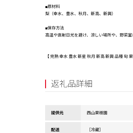
■原材料
梨（幸水、豊水、秋月、新高、新興）
■保存方法
高温や直射日光を避け、涼しい場所や、野菜室
【 完熟 幸水 豊水 新星 秋月 新高 新興 品種 旬
返礼品詳細
提供元
西山果樹園
配送
［冷蔵］