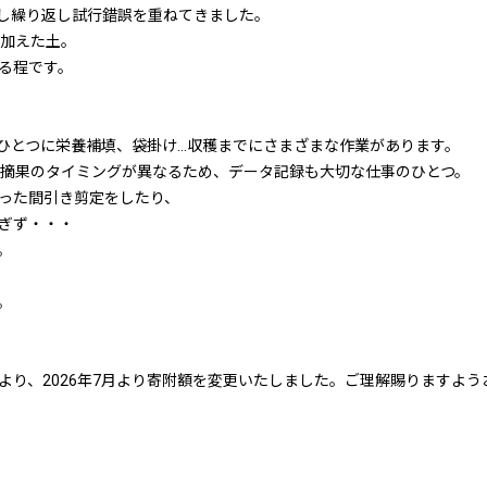
し繰り返し試行錯誤を重ねてきました。
を加えた土。
る程です。
ひとつに栄養補填、袋掛け…収穫までにさまざまな作業があります。
や摘果のタイミングが異なるため、データ記録も大切な仕事のひとつ。
った間引き剪定をしたり、
ぎず・・・
。
。
より、2026年7月より寄附額を変更いたしました。ご理解賜りますよう