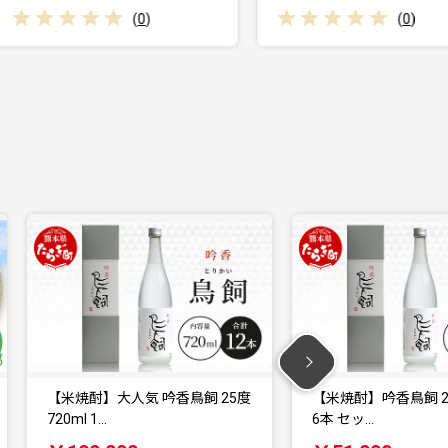
(
0
)
度
【米焼酎】吟香鳥飼 25度 720ml
くまもと黒毛和牛 
6本 セッ…
100g×【1…