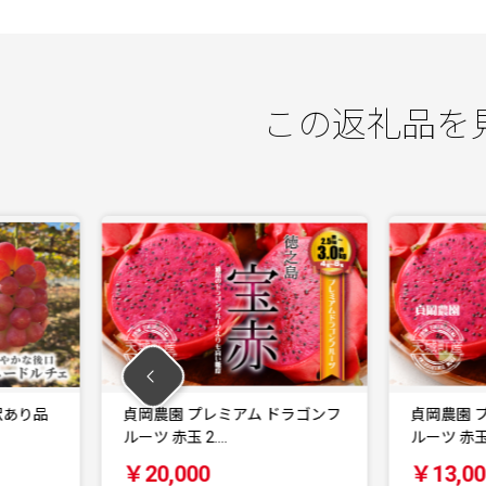
この返礼品を
ミアム ドラゴンフ
貞岡農園 プレミアム ドラゴンフ
…
ルーツ 赤玉 1～…
￥13,000