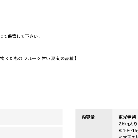
にて保管して下さい。
 果物 くだもの フルーツ 甘い 夏 旬の品種 】
内容量
東光寺梨
2.5kg入り
※10〜
※大玉の