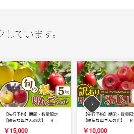
クしています。
【先行予約】期間・数量限定
【先行予約】カラ
【陽気な母さんの店】 Ｒ…
5kg 秀 2L～S …
￥10,000
￥20,000