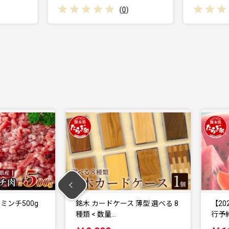
(
0
)
(
0
)
ス 薄型 選べる 8
【2026年5月上旬～発送】【先
行予約】熊本県産 …