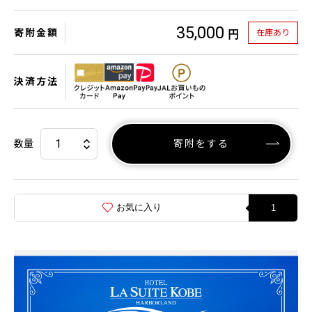
35,000
寄附金額
在庫あり
円
決済方法
数量
寄附をする
お気に入り
1