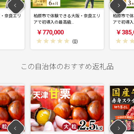
市で体験できる大阪・奈良エリ
柏原市で体験できる大阪・奈良エ
導入の最高級…
アで初導入の最高級…
70,000
￥385,000
(
0
)
(
0
)
この自治体のおすすめ返礼品