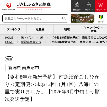
新規登録
ログイン
寄附リスト
ガイド
キャンペーン・
ランキング
返礼品
地域
特集
HOME
米・パン
米
【令和8年産新米予約】 南魚沼産こしひかり
HOME
新潟県南魚沼市
【令和8年産新米予約】 南魚沼産こしひかり＜
常温
新潟県 南魚沼市
【令和8年産新米予約】 南魚沼産こしひか
り＜定期便＞5kgx12回（月1回）八海山の
里で実りました。【2026年9月中旬より順
次発送予定】