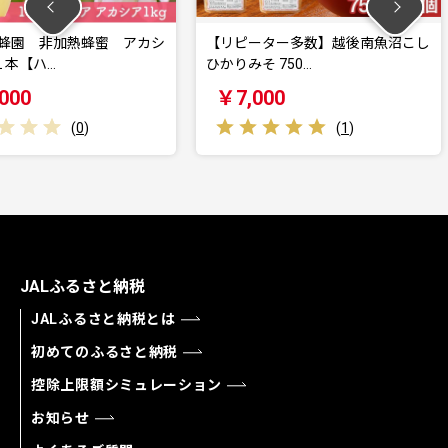
蜂蜜 アカシ
【リピーター多数】越後南魚沼こし
【JAみ
ひかりみそ 750…
こしひか
￥7,000
￥110
)
(
1
)
JALふるさと納税
JALふるさと納税とは
初めてのふるさと納税
控除上限額シミュレーション
お知らせ