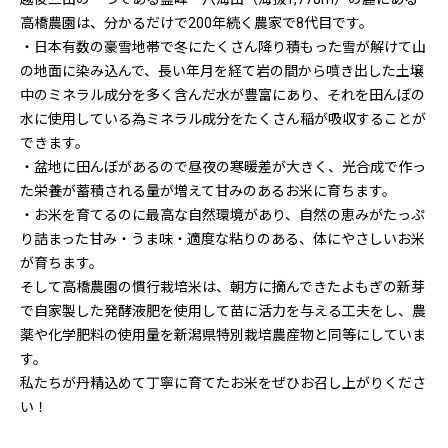
高橋農園は、分かるだけで200年続く農家で8代目です。
・日本有数の豪雪地帯で冬にたくさん降り積もった雪が解けて山
の地面に染み込んで、長い年月を経て岩の間から噴き出した土壌
中のミネラル成分を多く含んだ水が豊富にあり、それを田んぼの
水に使用している為ミネラル成分をたくさん稲が吸収することが
できます。
・盆地に田んぼがあるので昼夜の寒暖差が大きく、光合成で作っ
た栄養が蓄積される量が増えて甘みのあるお米に育ちます。
・お米を育てるのに最高な自然環境があり、自然の恵みがたっぷ
り詰まった甘み・うま味・適度な粘りのある、体にやさしいお米
が育ちます。
そして高橋農園の慣行栽培米は、朝方に摘んできたよもぎの新芽
で自家製した発酵液肥を使用して苗に活力を与える工夫をし、農
薬や化学肥料の使用量を新潟県特別栽培農産物と同等にしていま
す。
私たちが丹精込めて丁寧に育てたお米をぜひお召し上がりくださ
い！