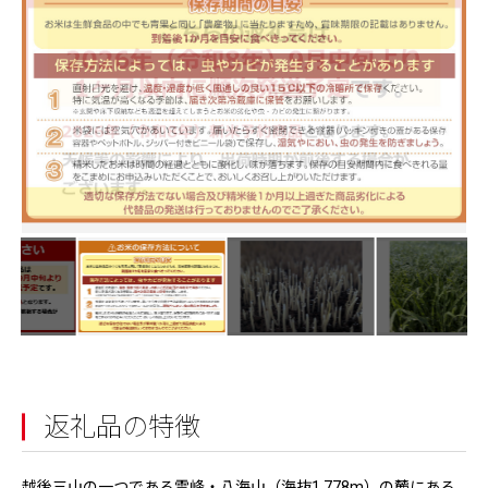
返礼品の特徴
越後三山の一つである霊峰・八海山（海抜1,778m）の麓にある