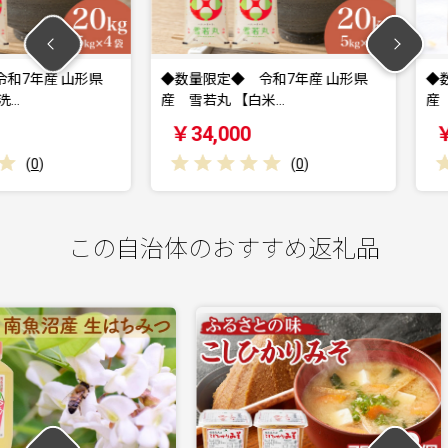
産 山形県
◆数量限定◆ 令和7年産 山形県
◆数量限定
産 雪若丸 【白米…
産 雪若丸
￥34,000
￥32,0
(
0
)
この自治体のおすすめ返礼品