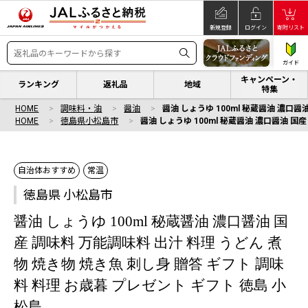
新規登録
ログイン
寄附リスト
ガイド
キャンペーン・
ランキング
返礼品
地域
特集
HOME
調味料・油
醤油
醤油 しょうゆ 100ml 秘蔵醤油 濃口醤
HOME
徳島県小松島市
醤油 しょうゆ 100ml 秘蔵醤油 濃口醤油 国
自治体おすすめ
常温
徳島県 小松島市
醤油 しょうゆ 100ml 秘蔵醤油 濃口醤油 国
産 調味料 万能調味料 出汁 料理 うどん 煮
物 焼き物 焼き魚 刺し身 贈答 ギフト 調味
料 料理 お歳暮 プレゼント ギフト 徳島 小
松島