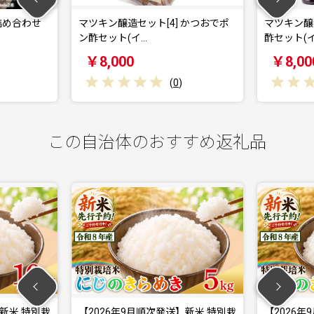
合わせ
マツキン醸造セット[4] かつおでポ
マツキン醸造セッ
ン酢セット(イ…
酢セット(イカ…
￥8,000
￥8,000
(
0
)
この自治体のおすすめ返礼品
】新米 特別栽
【2026年9月順次発送】新米 特別栽
【2026