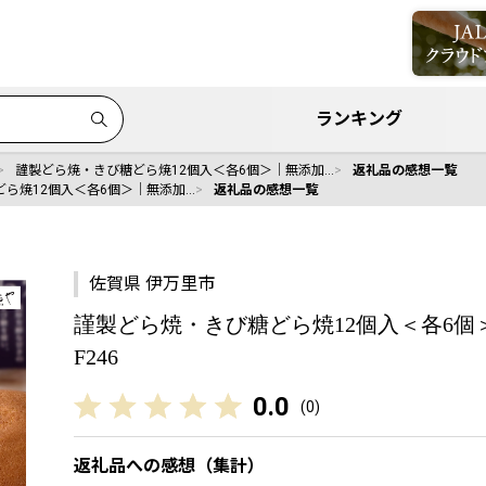
ランキング
謹製どら焼・きび糖どら焼12個入＜各6個＞｜無添加…
返礼品の感想一覧
ら焼12個入＜各6個＞｜無添加…
返礼品の感想一覧
佐賀県 伊万里市
謹製どら焼・きび糖どら焼12個入＜各6個＞
F246
0.0
(
0
)
返礼品への感想（集計）