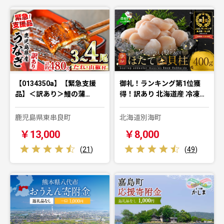
【0134350a】【緊急支援
御礼！ランキング第1位獲
品】＜訳あり＞鰻の蒲…
得！訳あり 北海道産 冷凍…
鹿児島県東串良町
北海道別海町
￥13,000
￥8,000
(
21
)
(
49
)