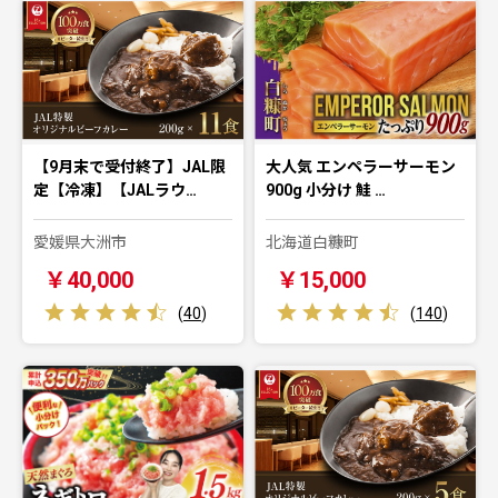
【9月末で受付終了】JAL限
大人気 エンペラーサーモン
定【冷凍】【JALラウ…
900g 小分け 鮭 …
愛媛県大洲市
北海道白糠町
￥40,000
￥15,000
(
40
)
(
140
)