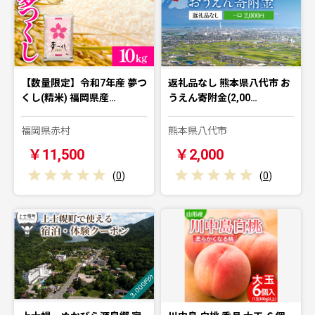
【数量限定】令和7年産 夢つ
返礼品なし 熊本県八代市 お
くし(精米) 福岡県産…
うえん寄附金(2,00…
福岡県赤村
熊本県八代市
￥11,500
￥2,000
(
0
)
(
0
)