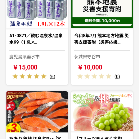
A1-0871／飲む温泉水/温泉
令和8年7月 熊本地方地震 災
水99（1.9L×…
害支援寄附【災害応援…
鹿児島県垂水市
茨城県守谷市
￥15,000
￥10,000
(
6
)
(
0
)
訳あり 銀鮭 切身 約3kg [宮
【フルーツまんぞく定期