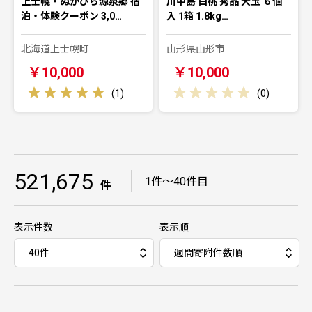
上士幌・ぬかびら源泉郷 宿
川中島 白桃 秀品 大玉 ６個
泊・体験クーポン 3,0…
入 1箱 1.8kg…
北海道上士幌町
山形県山形市
￥10,000
￥10,000
(
1
)
(
0
)
521,675
｜
1件～40件目
件
表示件数
表示順