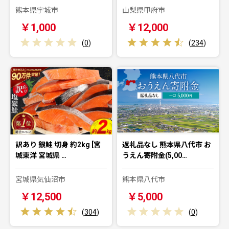
熊本県宇城市
山梨県甲府市
￥1,000
￥12,000
(
0
)
(
234
)
訳あり 銀鮭 切身 約2kg [宮
返礼品なし 熊本県八代市 お
城東洋 宮城県 …
うえん寄附金(5,00…
宮城県気仙沼市
熊本県八代市
￥12,500
￥5,000
(
304
)
(
0
)