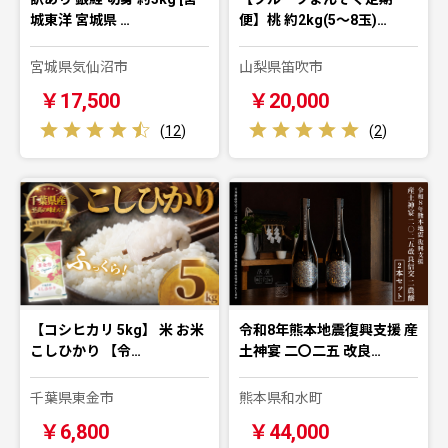
城東洋 宮城県 …
便】桃 約2kg(5～8玉)…
宮城県気仙沼市
山梨県笛吹市
￥17,500
￥20,000
(
12
)
(
2
)
【コシヒカリ 5kg】 米 お米
令和8年熊本地震復興支援 産
こしひかり 【令…
土神宴 二〇二五 改良…
千葉県東金市
熊本県和水町
￥6,800
￥44,000