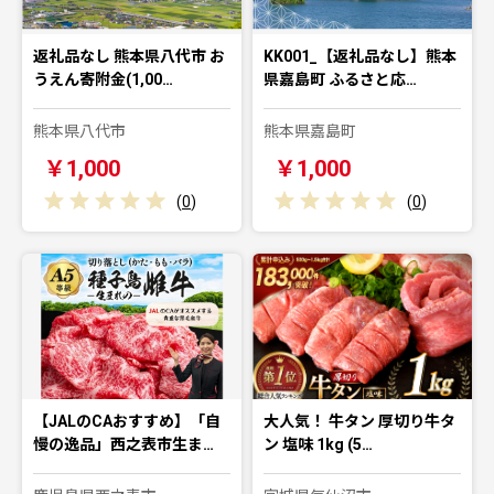
返礼品なし 熊本県八代市 お
KK001_【返礼品なし】熊本
うえん寄附金(1,00…
県嘉島町 ふるさと応…
熊本県八代市
熊本県嘉島町
￥1,000
￥1,000
(
0
)
(
0
)
【JALのCAおすすめ】「自
大人気！ 牛タン 厚切り牛タ
慢の逸品」西之表市生ま…
ン 塩味 1kg (5…