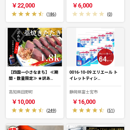
￥22,000
￥6,000
(
186
)
(
0
)
【四国一小さなまち】 ≪期
0016-10-09 エリエール ト
間・数量限定≫ ★訳あ…
イレットティシ…
高知県田野町
静岡県富士宮市
￥10,000
￥16,000
(
249
)
(
51
)