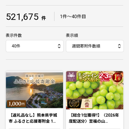
521,675
｜
1件〜40件目
件
表示件数
表示順
【返礼品なし】熊本県宇城
【総合1位獲得!!】〈2026年
市 ふるさと応援寄附金 1…
度配送分〉至福の山…