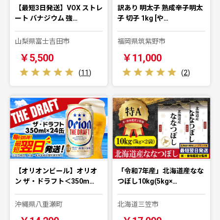
【最短3日発送】VOX ストレ
訳あり 明太子 熟成辛子明太
ート バナジウム 強…
子 切子 1kg [や…
山梨県富士吉田市
福岡県筑紫野市
￥5,500
￥11,000
(
11
)
(
2
)
【オリオンビール】オリオ
「令和7年産」北海道産なな
ン ザ・ドラフト＜350m…
つぼし10kg(5kg×…
沖縄県八重瀬町
北海道三笠市