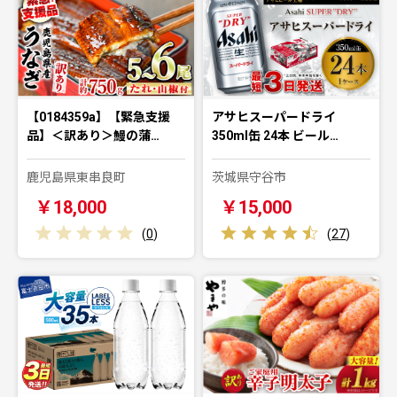
【0184359a】【緊急支援
アサヒスーパードライ
品】＜訳あり＞鰻の蒲…
350ml缶 24本 ビール…
鹿児島県東串良町
茨城県守谷市
￥18,000
￥15,000
(
0
)
(
27
)