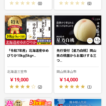
(
0
)
(
0
)
「令和7年産」北海道産ゆめ
先行受付【星乃白桃】岡山
ぴりか10kg(5kg×…
県の桃園からお届けする三
つ…
北海道三笠市
岡山県津山市
￥19,000
￥14,000
(
2
)
(
1
)