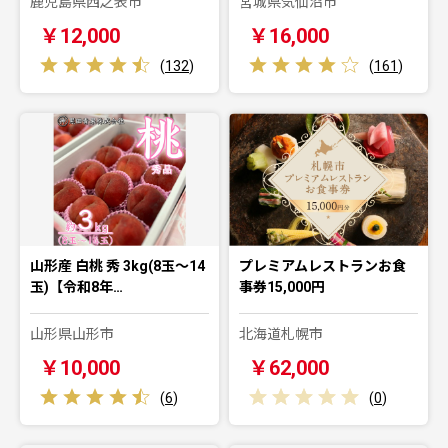
鹿児島県西之表市
宮城県気仙沼市
￥12,000
￥16,000
(
132
)
(
161
)
山形産 白桃 秀 3kg(8玉～14
プレミアムレストランお食
玉)【令和8年…
事券15,000円
山形県山形市
北海道札幌市
￥10,000
￥62,000
(
6
)
(
0
)