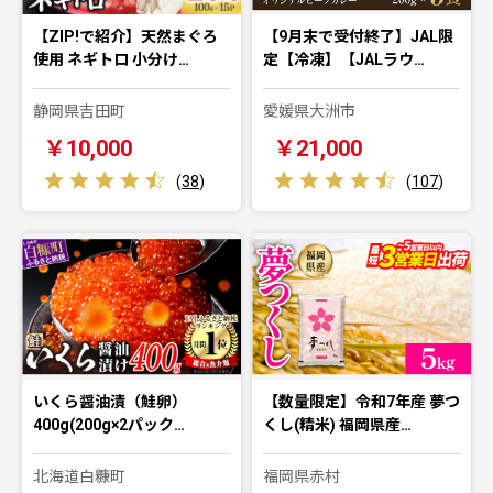
【ZIP!で紹介】天然まぐろ
【9月末で受付終了】JAL限
使用 ネギトロ 小分け…
定【冷凍】【JALラウ…
静岡県吉田町
愛媛県大洲市
￥10,000
￥21,000
(
38
)
(
107
)
いくら醤油漬（鮭卵）
【数量限定】令和7年産 夢つ
400g(200g×2パック…
くし(精米) 福岡県産…
北海道白糠町
福岡県赤村