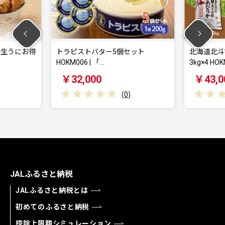
生うにお得
トラピストバター5個セット
北海道北斗市
HOKM006 | 「…
3kg×4 HOKN
￥32,000
￥43,00
(
0
)
JALふるさと納税
JALふるさと納税とは
初めてのふるさと納税
控除上限額シミュレーション