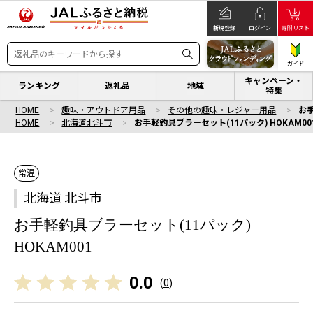
新規登録
ログイン
寄附リスト
ガイド
キャンペーン・
ランキング
返礼品
地域
特集
HOME
趣味・アウトドア用品
その他の趣味・レジャー用品
お手
HOME
北海道北斗市
お手軽釣具ブラーセット(11パック) HOKAM00
常温
北海道 北斗市
お手軽釣具ブラーセット(11パック)
HOKAM001
0.0
(
0
)