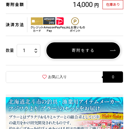
14,000
寄附金額
在庫あり
円
決済方法
数量
寄附をする
お気に入り
0