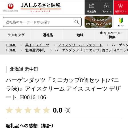
新規登録
ログイン
寄附リスト
ガイド
キャンペーン・
ランキング
返礼品
地域
特集
HOME
菓子・スイーツ
アイスクリーム・ジェラート
ハーゲンダ
HOME
北海道浜中町
ハーゲンダッツ『ミニカップ8個セット(バニラ味
北海道 浜中町
ハーゲンダッツ『ミニカップ8個セット(バニ
ラ味)』アイスクリーム アイス スイーツ デザ
ート_H0016-106
0.0
(
0
)
返礼品への感想（集計）