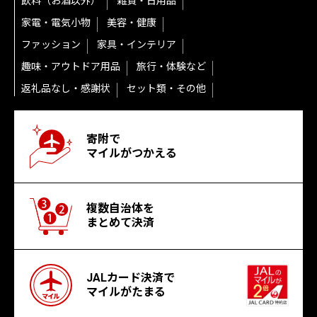
飲料（お酒以外）
雑貨・日用品
家電・電気小物
美容・健康
ファッション
家具・インテリア
趣味・アウトドア用品
旅行・体験など
返礼品なし・感謝状
セット類・その他
寄附で
マイルがつかえる
複数自治体を
まとめて決済
JALカード決済で
マイルがたまる