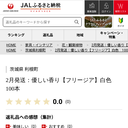
新規登録
ログイン
寄附リスト
ガイド
キャンペーン・
ランキング
返礼品
地域
特集
HOME
家具・インテリア
花・観葉植物
2月発送：優しい香り【
HOME
茨城県利根町
2月発送：優しい香り【フリージア】白色 10
茨城県 利根町
2月発送：優しい香り【フリージア】白色
100本
0.0
(
0
)
返礼品への感想（集計）
美味しい（0）
おすすめ（0）