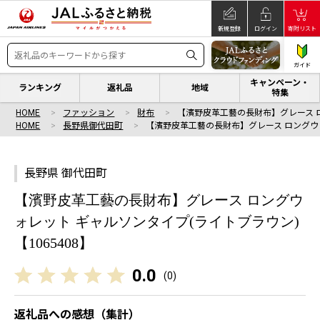
新規登録
ログイン
寄附リスト
ガイド
キャンペーン・
ランキング
返礼品
地域
特集
HOME
ファッション
財布
【濱野皮革工藝の長財布】グレース 
HOME
長野県御代田町
【濱野皮革工藝の長財布】グレース ロングウ
長野県 御代田町
【濱野皮革工藝の長財布】グレース ロングウ
ォレット ギャルソンタイプ(ライトブラウン)
【1065408】
0.0
(
0
)
返礼品への感想（集計）