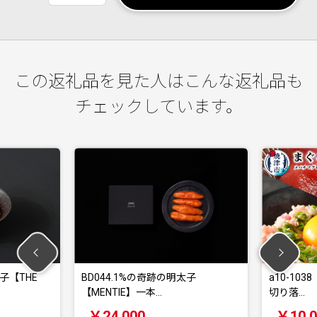
この返礼品を見た人はこんな返礼品も
チェックしています。
子【THE
BD044.1%の奇跡の明太子
a10-10
【MENTIE】一本…
切り落…
￥24,000
￥10,0