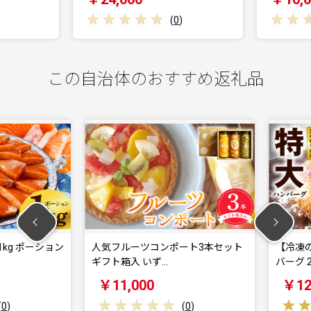
(
0
)
この自治体のおすすめ返礼品
g ポーション
人気フルーツコンポート3本セット
【冷凍のま
ギフト箱入 いず…
バーグ 200
￥11,000
￥12,0
(
0
)