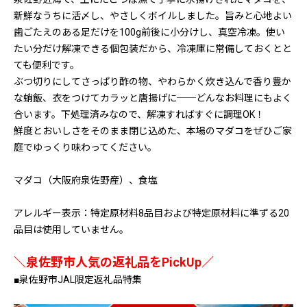
新鮮なうちに活〆し、やさしくボイルしました。旨みと心地よい
歯ごたえのある足だけを100g前後に小分けし、真空冷凍。使い
たい分だけ解凍できる個包装だから、冷凍庫に常備しておくとと
ても便利です。
ぶつ切りにしてさっぱり酢の物、やわらかく炊き込んで香り豊か
な蛸飯、衣をつけてカラッと唐揚げに──どんなお料理にもよく
合います。下処理済みなので、解凍すればすぐに調理OK！
鮮度とおいしさをそのまま閉じ込めた、本場のマダコをぜひご家
庭でゆっくり味わってください。
マダコ（大阪府泉佐野産）、食塩
アレルギー表示：特定原材料8品目および特定原材料に準ずる20
品目は使用していません。
＼泉佐野市人気の返礼品をPickUp／
■泉佐野市JAL限定返礼品特集