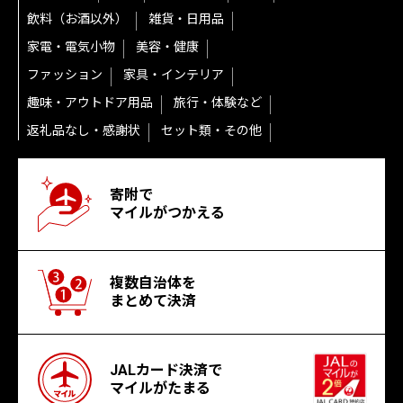
飲料（お酒以外）
雑貨・日用品
家電・電気小物
美容・健康
ファッション
家具・インテリア
趣味・アウトドア用品
旅行・体験など
返礼品なし・感謝状
セット類・その他
寄附で
マイルがつかえる
複数自治体を
まとめて決済
JALカード決済で
マイルがたまる