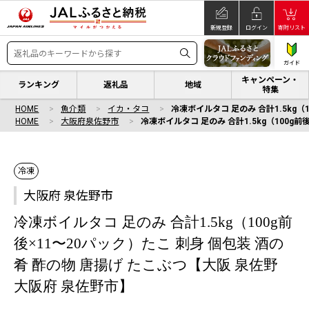
新規登録
ログイン
寄附リスト
ガイド
キャンペーン・
ランキング
返礼品
地域
特集
HOME
魚介類
イカ・タコ
冷凍ボイルタコ 足のみ 合計1.5kg（
HOME
大阪府泉佐野市
冷凍ボイルタコ 足のみ 合計1.5kg（100g
冷凍
大阪府 泉佐野市
冷凍ボイルタコ 足のみ 合計1.5kg（100g前
後×11〜20パック）たこ 刺身 個包装 酒の
肴 酢の物 唐揚げ たこぶつ【大阪 泉佐野
大阪府 泉佐野市】