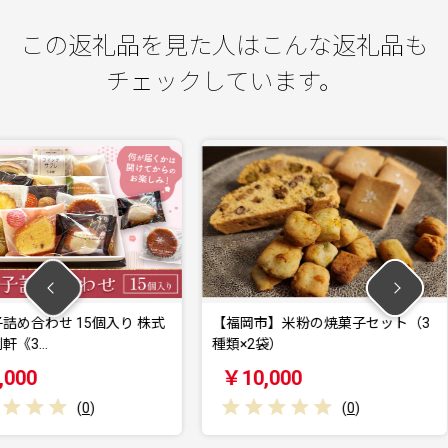
この返礼品を見た人はこんな返礼品も
チェックしています。
個入り 株式
【福岡市】米粉の焼菓子セット（3
抹茶バウム
種類×2袋）
摘み抹茶
￥10,000
￥10,
)
(
0
)