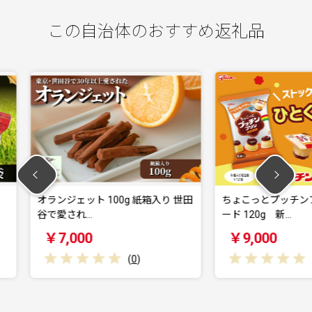
この自治体のおすすめ返礼品
g 紙箱入り 世田
ちょこっとプッチンプリン カスタ
オラン
ード 120g 新…
谷で愛
￥9,000
￥2
(
0
)
(
0
)