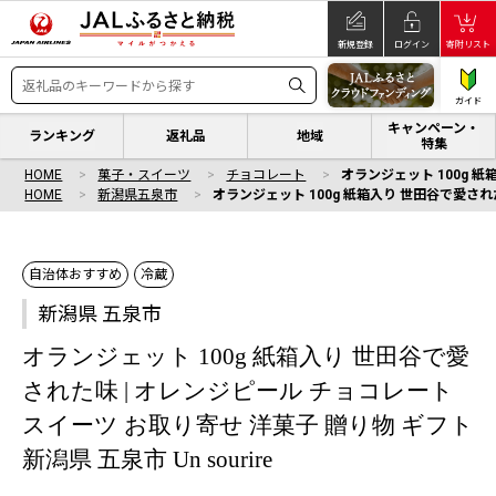
新規登録
ログイン
寄附リスト
ガイド
キャンペーン・
ランキング
返礼品
地域
特集
HOME
菓子・スイーツ
チョコレート
オランジェット 100g 紙
HOME
新潟県五泉市
オランジェット 100g 紙箱入り 世田谷で愛された
自治体おすすめ
冷蔵
新潟県 五泉市
オランジェット 100g 紙箱入り 世田谷で愛
された味 | オレンジピール チョコレート
スイーツ お取り寄せ 洋菓子 贈り物 ギフト
新潟県 五泉市 Un sourire