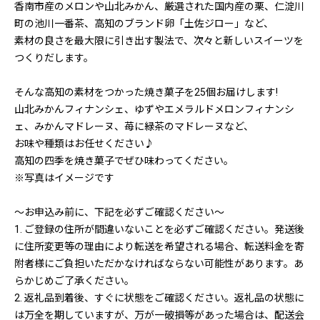
香南市産のメロンや山北みかん、厳選された国内産の栗、仁淀川
町の池川一番茶、高知のブランド卵「土佐ジロー」など、
素材の良さを最大限に引き出す製法で、次々と新しいスイーツを
つくりだします。
そんな高知の素材をつかった焼き菓子を25個お届けします!
山北みかんフィナンシェ、ゆずやエメラルドメロンフィナンシ
ェ、みかんマドレーヌ、苺に緑茶のマドレーヌなど、
お味や種類はお任せください♪
高知の四季を焼き菓子でぜひ味わってください。
※写真はイメージです
〜お申込み前に、下記を必ずご確認ください〜
1. ご登録の住所が間違いないことを必ずご確認ください。発送後
に住所変更等の理由により転送を希望される場合、転送料金を寄
附者様にご負担いただかなければならない可能性があります。あ
らかじめご了承ください。
2. 返礼品到着後、すぐに状態をご確認ください。返礼品の状態に
は万全を期していますが、万が一破損等があった場合は、配送会