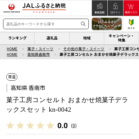
新規登録
ログイン
寄附リスト
ガイド
キャンペーン・
ランキング
返礼品
地域
特集
HOME
菓子・スイーツ
その他の菓子・スイーツ
菓子工房コンセ
HOME
高知県香南市
菓子工房コンセルト おまかせ焼菓子デラックスセッ
常温
高知県 香南市
菓子工房コンセルト おまかせ焼菓子デラ
ックスセット kn-0042
0.0
(
0
)