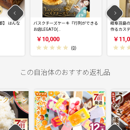
都】 はんな
バスクチーズケーキ『行列ができる
岐阜羽島の
お店LEGATO(…
作るカステ
￥10,000
￥11,0
(
0
)
この自治体のおすすめ返礼品