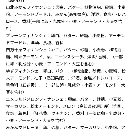
【原材料】
山北みかんフィナンシェ：卵白、バター、植物油脂、砂糖、小麦
粉、アーモンドプードル、みかん(高知県産)、洋酒、食塩/トレハ
ロース、香料(一部に卵・乳成分・小麦・アーモンド・大豆を含
む)
プレーンフィナンシェ：卵白、バター、砂糖、小麦粉、アーモン
ドプードル、洋酒、食塩、香料
四万十栗フィナンシェ：卵白、バター、砂糖、小麦粉、植物油
脂、粉末アーモンド、栗、コーンスターチ、洋酒/ 香料、（一部
に卵・乳成分・小麦・アーモンド・大豆を含む）
ゆずフィナンシェ：卵白、バター、植物油脂、砂糖、小麦粉、粉
末アーモンド、柚子（高知県産）、洋酒、食塩／トレハロース、
着色料（紅花黄）、（一部に卵・乳成分・小麦・アーモンド・大
豆を含む）
エメラルドメロンフィナンシェ：卵白、バター、砂糖、小麦粉、
マーガリン、粉末アーモンド、メロン（高知県夜須町産）洋酒 、
食塩／着色料（紅花黄、クチナシ）、香料（一部に卵・乳成分・
小麦・アーモンド・大豆を含む）
みかんマドレーヌ：卵、砂糖、バター、マーガリン、小麦粉、ア