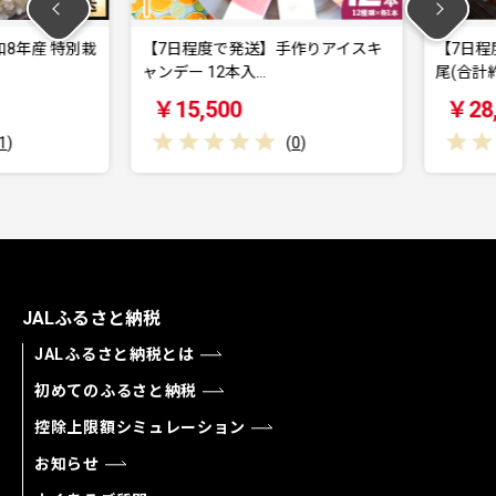
年産 特別栽
【7日程度で発送】手作りアイスキ
【7日程度
ャンデー 12本入…
尾(合計約3
￥15,500
￥28,0
(
0
)
JALふるさと納税
JALふるさと納税とは
初めてのふるさと納税
控除上限額シミュレーション
お知らせ