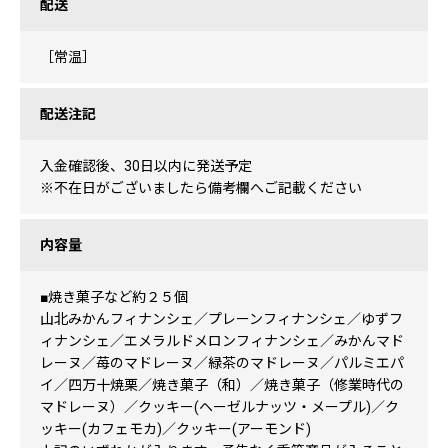
配送
［常温］
配送注記
入金確認後、30日以内に発送予定
※不在日がございましたら備考欄へご記載ください
内容量
■焼き菓子など約２５個
山北みかんフィナンシェ／プレーンフィナンシェ／ゆずフ
ィナンシェ／エメラルドメロンフィナンシェ／みかんマド
レーヌ／苺のマドレーヌ／緑茶のマドレーヌ／パルミエパ
イ／四万十焼栗／焼き菓子（和）／焼き菓子（修業時代の
マドレーヌ）／クッキー(ヘーゼルナッツ・メープル)／ク
ッキー(カフェモカ)／クッキー(アーモンド)