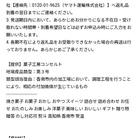
社【連絡先：0120-01-9625（ヤマト運輸株式会社）】へ返礼品
到着の翌日までにご連絡ください。
3. 発送期日内において、あらかじめお分かりになる不在日・受け
取れない時間帯・到着希望日などは必ずお申込み時にご入力をお
願いいたします。
4. 長期不在により返礼品をお受取りできなかった場合の再送は行
っておりません。あらかじめご了承ください。
【提供】菓子工房コンセルト
地場産品類型：第３号
類型該当理由：香南市内の加工場において、調理工程を行うこと
により、相応の付加価値が生じているもの
--------------------
焼き菓子 お菓子 おかし おやつ スイーツ 詰合せ 詰め合わせ お任
せ おたのしみ お楽しみ 洋菓子 美味しい おいしい ギフト 贈り物
贈答 のし対応可 熨斗 高知県 香南市 常温