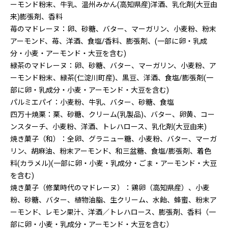
ーモンド粉末、牛乳、温州みかん(高知県産)洋酒、乳化剤(大豆由
来)膨張剤、香料
苺のマドレーヌ：卵、砂糖、バター、マーガリン、小麦粉、粉末
アーモンド、苺、洋酒、食塩/香料、膨張剤、(一部に卵・乳成
分・小麦・アーモンド・大豆を含む)
緑茶のマドレーヌ：卵、砂糖、バター、マーガリン、小麦粉、ア
ーモンド粉末、緑茶(仁淀川町産)、黒豆、洋酒、食塩/膨張剤(一
部に卵・乳成分・小麦・アーモンド・大豆を含む)
パルミエパイ：小麦粉、牛乳、バター、砂糖、食塩
四万十焼栗：栗、砂糖、クリーム(乳製品)、バター、卵黄、コー
ンスターチ、小麦粉、洋酒、トレハロース、乳化剤(大豆由来)
焼き菓子（和）：全卵、グラニュー糖、小麦粉、バター、マーガ
リン、胡麻油、粉末アーモンド、和三盆糖、食塩/膨張剤、着色
料(カラメル)(一部に卵・小麦・乳成分・ごま・アーモンド・大豆
を含む)
焼き菓子（修業時代のマドレーヌ）：鶏卵（高知県産）、小麦
粉、砂糖、バター、植物油脂、生クリーム、水飴、蜂蜜、粉末ア
ーモンド、レモン果汁、洋酒／トレハロース、膨張剤、香料（一
部に卵・小麦・乳成分・アーモンド・大豆を含む）