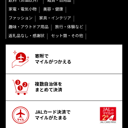
飲料（お酒以外）
雑貨・日用品
家電・電気小物
美容・健康
ファッション
家具・インテリア
趣味・アウトドア用品
旅行・体験など
返礼品なし・感謝状
セット類・その他
寄附で
マイルがつかえる
複数自治体を
まとめて決済
JALカード決済で
マイルがたまる