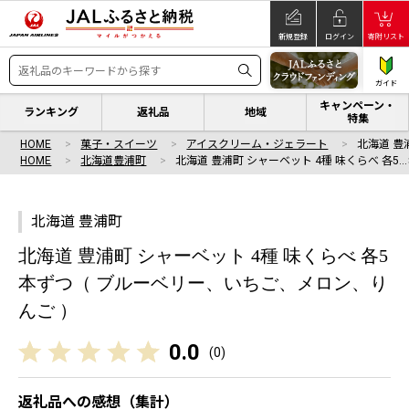
新規登録
ログイン
寄附リスト
ガイド
キャンペーン・
ランキング
返礼品
地域
特集
HOME
菓子・スイーツ
アイスクリーム・ジェラート
北海道 豊
HOME
北海道豊浦町
北海道 豊浦町 シャーベット 4種 味くらべ 各5…
北海道 豊浦町
北海道 豊浦町 シャーベット 4種 味くらべ 各5
本ずつ（ ブルーベリー、いちご、メロン、り
んご ）
0.0
(
0
)
返礼品への感想（集計）