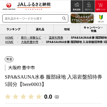
新規登録
ログイン
寄附リスト
ガイド
キャンペーン・
ランキング
返礼品
地域
特集
HOME
旅行・体験など
温泉利用券
SPA&SAUNA水春 服部緑地
HOME
大阪府豊中市
SPA&SAUNA水春 服部緑地 入浴岩盤招待券 5回
常温
大阪府 豊中市
SPA&SAUNA水春 服部緑地 入浴岩盤招待券
5回分【bere0003】
0.0
(
0
)