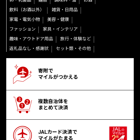
卵・乳製品
麺類
調味料・油
お酒
飲料（お酒以外）
雑貨・日用品
家電・電気小物
美容・健康
ファッション
家具・インテリア
趣味・アウトドア用品
旅行・体験など
返礼品なし・感謝状
セット類・その他
寄附で
マイルがつかえる
複数自治体を
まとめて決済
JALカード決済で
マイルがたまる