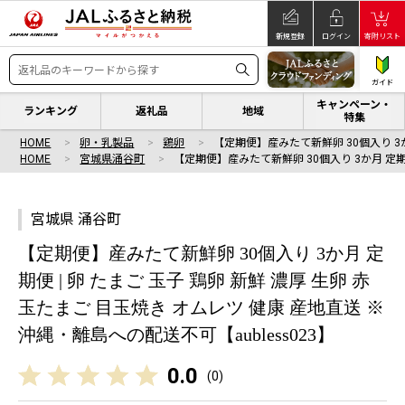
新規登録
ログイン
寄附リスト
ガイド
キャンペーン・
ランキング
返礼品
地域
特集
HOME
卵・乳製品
鶏卵
【定期便】産みたて新鮮卵 30個入り 3
HOME
宮城県涌谷町
【定期便】産みたて新鮮卵 30個入り 3か月 定
宮城県 涌谷町
【定期便】産みたて新鮮卵 30個入り 3か月 定
期便 | 卵 たまご 玉子 鶏卵 新鮮 濃厚 生卵 赤
玉たまご 目玉焼き オムレツ 健康 産地直送 ※
沖縄・離島への配送不可【aubless023】
0.0
(
0
)