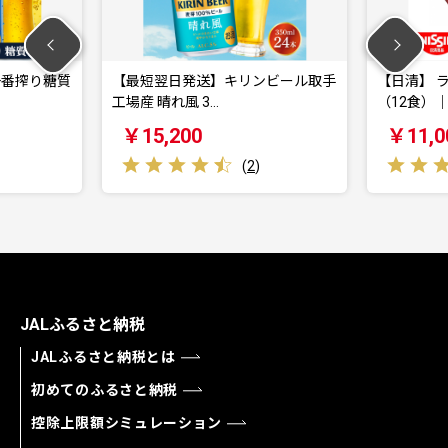
質
【最短翌日発送】キリンビール取手
【日清】 ラ王 背油 
工場産 晴れ風 3…
（12食）｜…
￥15,200
￥11,000
(
2
)
JALふるさと納税
JALふるさと納税とは
初めてのふるさと納税
控除上限額シミュレーション