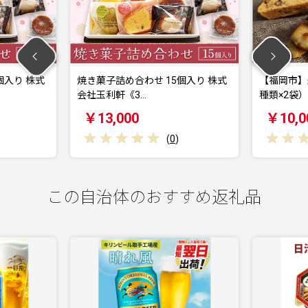
焼き菓子詰め合わせ 15個入り 株式
【福岡市】米粉の焼菓子
会社玉利軒《3…
種類×2袋）
￥13,000
￥10,000
(
0
)
(
0
)
この自治体のおすすめ返礼品