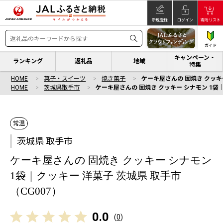
新規登録
ログイン
寄附リスト
ガイド
キャンペーン・
ランキング
返礼品
地域
特集
HOME
菓子・スイーツ
焼き菓子
ケーキ屋さんの 固焼き クッキー
HOME
茨城県取手市
ケーキ屋さんの 固焼き クッキー シナモン 1袋｜
常温
茨城県 取手市
ケーキ屋さんの 固焼き クッキー シナモン
1袋｜クッキー 洋菓子 茨城県 取手市
（CG007）
0.0
(
0
)