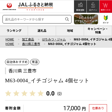
新規登録
ログイン
寄附リスト
ガイド
キャンペーン・
ランキング
返礼品
地域
特集
HOME
加工食品
はちみつ・ジャム
M63-0004_イチゴジャム 
HOME
香川県三豊市
M63-0004_イチゴジャム 4個セット
自治体おすすめ
常温
香川県 三豊市
M63-0004_イチゴジャム 4個セット
0.0
(
0
)
17,000
寄附金額
在庫あり
円