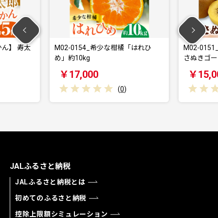
かん】 寿太
M02-0154_希少な柑橘「はれひ
M02-01
め」約10kg
さぬきゴー
￥17,000
￥15,0
(
0
)
JALふるさと納税
JALふるさと納税とは
初めてのふるさと納税
控除上限額シミュレーション