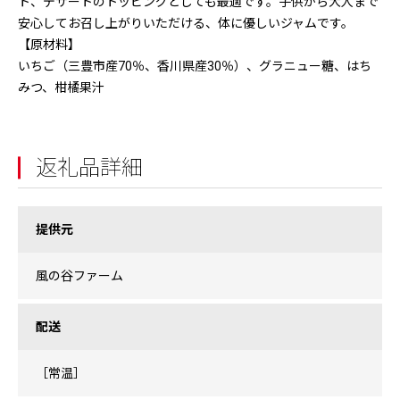
ト、デザートのトッピングとしても最適です。子供から大人まで
安心してお召し上がりいただける、体に優しいジャムです。
【原材料】
いちご（三豊市産70％、香川県産30％）、グラニュー糖、はち
みつ、柑橘果汁
返礼品詳細
提供元
風の谷ファーム
配送
［常温］