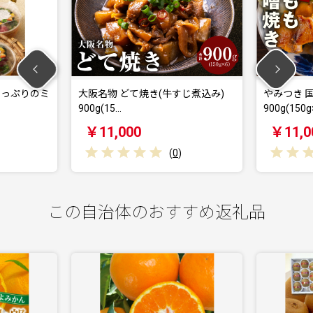
っぷりのミ
大阪名物 どて焼き(牛すじ煮込み)
やみつき 国
900g(15…
900g(150g×
￥11,000
￥11,00
(
0
)
この自治体のおすすめ返礼品