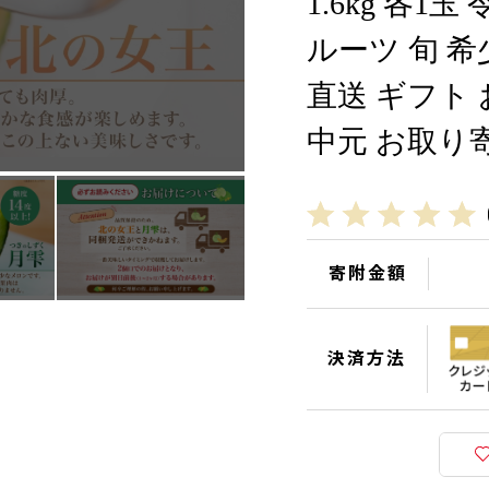
1.6kg 各1
ルーツ 旬 希
直送 ギフト 
中元 お取り
寄附金額
決済方法