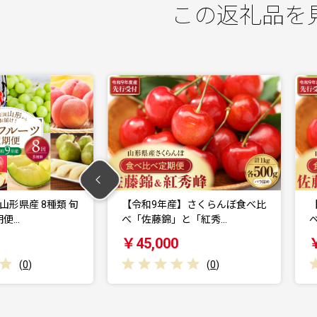
この返礼品を
年産】さくらんぼ食べ比
【令和9年産】さくらんぼ食べ比
錦」と「紅秀…
べ「佐藤錦」と「紅秀…
000
￥77,000
(
0
)
(
0
)