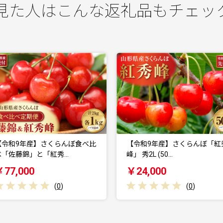
見た人はこんな返礼品もチェッ
【令和9年産】さくらんぼ「紅秀
【令和9年産】さくらん
峰」 秀2L (50…
錦」 秀L (500…
￥24,000
￥21,000
(
0
)
(
0
)