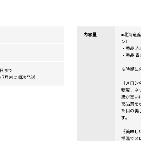
内容量
■北海道
ン）
・秀品 赤
・秀品 青
※時期に
0日まで
ら7月末に順次発送
《メロン
糖度、ネ
級が高い
高品質を
た目の美
す。
《美味し
常温でメ