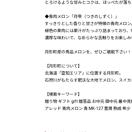
とろけるような甘みとコクは、ほっぺたが落ち
◆青肉メロン「月雫（つきのしずく）」
すっきりとした香りと甘さが特徴の青肉メロン
緑色の果肉には果汁がたっぷり詰まっており、
濃厚な味わいで、なめらかな舌触りをお楽しみ
月形町産の秀品メロンを、ぜひご堪能下さい！
【月形町について】
北海道「空知エリア」に位置する月形町。
石狩川がもたらす肥沃な大地でメロン、スイカ
【検索キーワード】
贈り物 ギフト gift 贈答品 お中元 御中元 暑中
アレッド 青肉メロン 青 MK-127 豊潤 熟成 希少