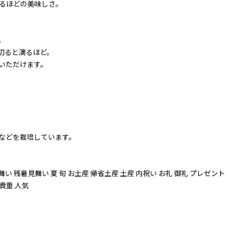
るほどの美味しさ。
。
切ると滴るほど。
いただけます。
などを栽培しています。
見舞い 残暑見舞い 夏 旬 お土産 帰省土産 土産 内祝い お礼 御礼 プレゼン
 貴重 人気