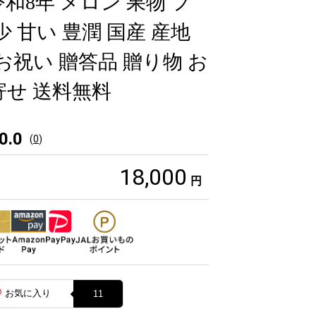
玉 令和8年 メロン 果物 フ
少 甘い 豊潤 国産 産地
お祝い 贈答品 贈り物 お
寄せ 送料無料
0.0
(
0
)
18,000
円
お気に入り
11