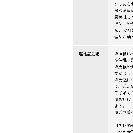
なったら
食べる直
層美味し
おやつや
ん、お肉
理やお酒
返礼品注記
※画像は
※沖縄・
※天候や
がありま
※発送に
で、ご要
ご了承く
※お届け
ます。
※ご到着
【同梱発
「北の女