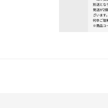
別送とな
発送が2
ざいます
何卒ご理
※商品コード