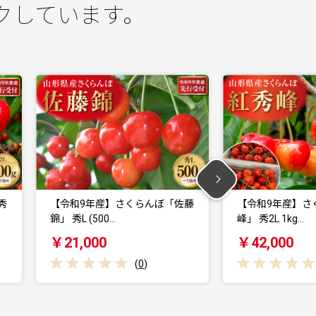
クしています。
ぼ「佐藤
【令和9年産】さくらんぼ「紅秀
【令和9年
峰」 秀2L 1kg…
錦」 秀L 1kg
￥42,000
￥36,00
(
0
)