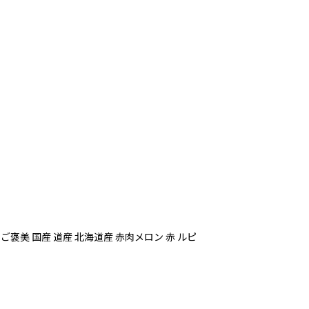
ト ご褒美 国産 道産 北海道産 赤肉メロン 赤 ルピ