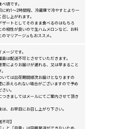
食べ頃です。
前に約1～2時間程、冷蔵庫で冷やすとより一
く召し上がれます。
デザートとしてそのまま食べるのはもちろ
との相性が良いので生ハムメロンなど、お料
とのマリアージュもおススメ。
イメージです。
離島は配送不可とさせていただきます。
発育によりお届けが遅れる、又は早まること
す。
ついては出荷期間順次お届けとなりますの
望に添えられない場合がございますので予め
ださい。
につきましてはメールにてご案内させて頂き
後は、お早目にお召し上がり下さい。
送不可】
王」と「月雫」は同梱発送ができないため、