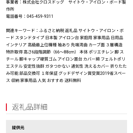
事業者：株式会社クロスドッグ サイトウ・アイロン・ボード製
作所
電話番号：045-459-9311
関連キーワード：ふるさと納税 返礼品 サイトウ・アイロン・ボ
ード スタンドタイプ 日本製 アイロン台 家庭用 家事用品 日用品
インテリア 高級最上位機種 袖あり 先端湾曲 カーブ面 ３層構造
特許取得 高さ6段階調節（66～88cm） 本体 ポリエチレン 脚 ス
チール 脚キャップ硬質ゴム アイロン置台 カバー綿 フェルトポリ
エステル 安定性抜群 ガタつかない 通気性 洗えるカバー 折りたた
み可能 部品交換可 １年保証 グッドデザイン賞受賞2019省スペー
ス 収納 家事用品 人気 おすすめ 送料無料
返礼品詳細
提供元