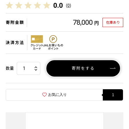
0.0
(
0
)
78,000
寄附金額
在庫あり
円
決済方法
数量
寄附をする
お気に入り
1