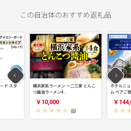
この自治体のおすすめ返礼品
ド スタ
横浜家系ラーメン 一二三家 とんこ
ホテルニュー
つ醤油ラーメン4…
ム ペアご宿泊
￥10,000
￥144,0
(
0
)