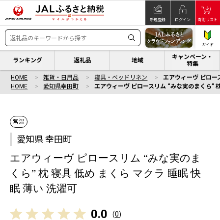
新規登録
ログイン
寄附リスト
ガイド
キャンペーン・
ランキング
返礼品
地域
特集
HOME
雑貨・日用品
寝具・ベッドリネン
エアウィーヴ ピロース
HOME
愛知県幸田町
エアウィーヴ ピロースリム “みな実のまくら” 枕 
常温
愛知県 幸田町
エアウィーヴ ピロースリム “みな実のま
くら” 枕 寝具 低め まくら マクラ 睡眠 快
眠 薄い 洗濯可
0.0
(
0
)