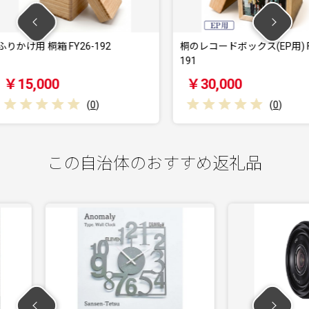
-192
桐のレコードボックス(EP用) FY26-
桐のレコ
191
190
￥30,000
￥55
(
0
)
(
0
)
この自治体のおすすめ返礼品