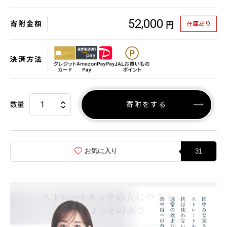
52,000
寄附金額
在庫あり
円
決済方法
数量
寄附をする
お気に入り
31