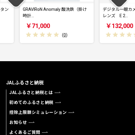
omaly 酸洗鉄（掛け
デジタル一眼カメラα[Eマウント]用
【
レンズ E 2…
ai
￥132,000
￥
(
0
)
(
0
)
JALふるさと納税
JALふるさと納税とは
初めてのふるさと納税
控除上限額シミュレーション
お知らせ
よくあるご質問