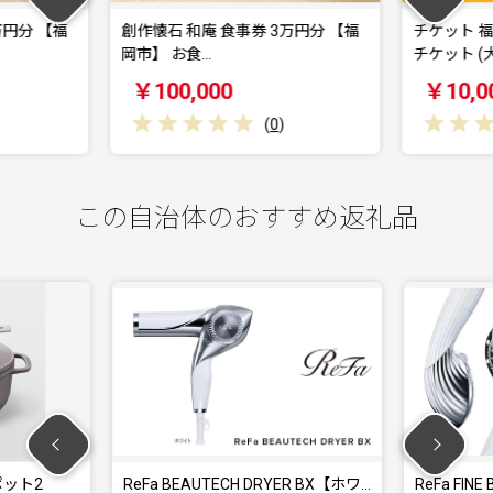
万円分 【福
チケット 福岡おもちゃ美術館 ペア
青森カント
チケット (大人…
券 30,000
￥10,000
￥100,
(
0
)
この自治体のおすすめ返礼品
ER BX【ホワ…
ReFa FINE BUBBLE PURE リファ…
マイシグナ