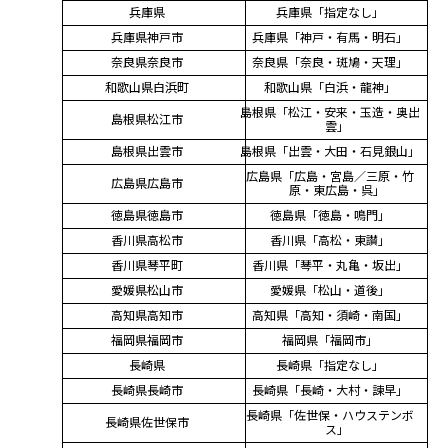
兵庫県
兵庫県「指定なし」
兵庫県神戸市
兵庫県「神戸・有馬・明石」
奈良県奈良市
奈良県「奈良・斑鳩・天理」
和歌山県白浜町
和歌山県「白浜・龍神」
島根県「松江・安来・玉造・奥出
島根県松江市
雲」
島根県出雲市
島根県「出雲・大田・石見銀山」
広島県「広島・宮島／三原・竹
広島県広島市
原・東広島・呉」
徳島県徳島市
徳島県「徳島・鳴門」
香川県高松市
香川県「高松・東讃」
香川県琴平町
香川県「琴平・丸亀・坂出」
愛媛県松山市
愛媛県「松山・道後」
高知県高知市
高知県「高知・須崎・南国」
福岡県福岡市
福岡県「福岡市」
長崎県
長崎県「指定なし」
長崎県長崎市
長崎県「長崎・大村・諫早」
長崎県「佐世保・ハウステンボ
長崎県佐世保市
ス」