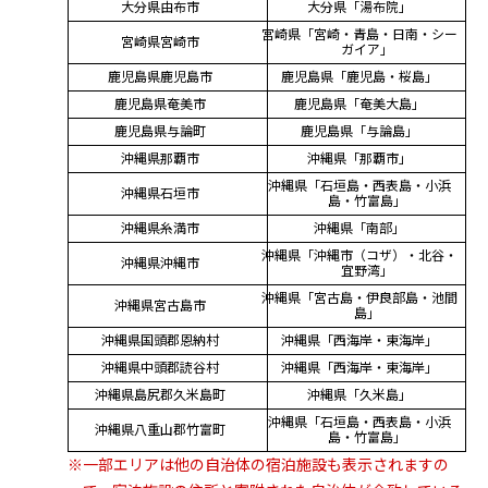
大分県由布市
大分県「湯布院」
宮崎県「宮崎・青島・日南・シー
宮崎県宮崎市
ガイア」
鹿児島県鹿児島市
鹿児島県「鹿児島・桜島」
鹿児島県奄美市
鹿児島県「奄美大島」
鹿児島県与論町
鹿児島県「与論島」
沖縄県那覇市
沖縄県「那覇市」
沖縄県「石垣島・西表島・小浜
沖縄県石垣市
島・竹富島」
沖縄県糸満市
沖縄県「南部」
沖縄県「沖縄市（コザ）・北谷・
沖縄県沖縄市
宜野湾」
沖縄県「宮古島・伊良部島・池間
沖縄県宮古島市
島」
沖縄県国頭郡恩納村
沖縄県「西海岸・東海岸」
沖縄県中頭郡読谷村
沖縄県「西海岸・東海岸」
沖縄県島尻郡久米島町
沖縄県「久米島」
沖縄県「石垣島・西表島・小浜
沖縄県八重山郡竹富町
島・竹富島」
※一部エリアは他の自治体の宿泊施設も表示されますの