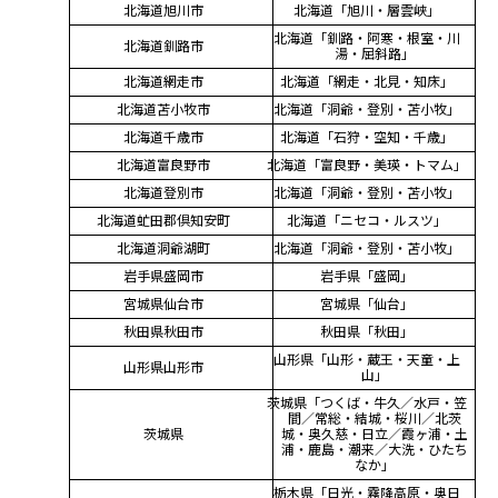
北海道旭川市
北海道「旭川・層雲峡」
北海道「釧路・阿寒・根室・川
北海道釧路市
湯・屈斜路」
北海道網走市
北海道「網走・北見・知床」
北海道苫小牧市
北海道「洞爺・登別・苫小牧」
北海道千歳市
北海道「石狩・空知・千歳」
北海道富良野市
北海道「富良野・美瑛・トマム」
北海道登別市
北海道「洞爺・登別・苫小牧」
北海道虻田郡倶知安町
北海道「ニセコ・ルスツ」
北海道洞爺湖町
北海道「洞爺・登別・苫小牧」
岩手県盛岡市
岩手県「盛岡」
宮城県仙台市
宮城県「仙台」
秋田県秋田市
秋田県「秋田」
山形県「山形・蔵王・天童・上
山形県山形市
山」
茨城県「つくば・牛久／水戸・笠
間／常総・結城・桜川／北茨
茨城県
城・奥久慈・日立／霞ヶ浦・土
浦・鹿島・潮来／大洗・ひたち
なか」
栃木県「日光・霧降高原・奥日