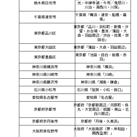
栃木県日光市
光・中禅寺湖・今市／鬼怒川・
川治・湯西川・川俣」
千葉県「舞浜・浦安・船橋・幕
千葉県浦安市
張」
東京都「品川・浜松町・新橋・汐
留・お台場・豊洲／蒲田・大
東京都品川区
森・羽田周辺／渋谷・目黒・世
田谷」
東京都大田区
東京都「蒲田・大森・羽田周辺」
東京都「池袋・目白・板橋・赤
東京都豊島区
羽」
神奈川県横浜市
神奈川県「横浜」
神奈川県川崎市
神奈川県「川崎」
神奈川県藤沢市
神奈川県「湘南・鎌倉」
石川県小松市
石川県「加賀・小松・辰口」
愛知県名古屋市
愛知県「名古屋」
京都府「京都駅周辺／河原町・烏
京都府京都市
丸・大宮周辺／祇園・東山・北
白川周辺」
京都府京丹後市
京都府「丹後・久美浜」
大阪府「大阪南部（堺・岸和田・
大阪府泉佐野市
関西空港）」