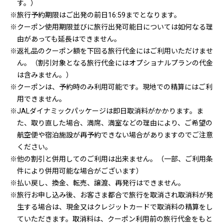
す。）
※旅行予約期限はご出発の前日16:59までとなります。
※クーポン使用期限並びに旅行出発可能日については如何なる理
由があっても延長はできません。
※返礼品のクーポン額を下回る旅行代金にはご利用いただけませ
ん。（割引対象となる旅行代金にはオプショナルプランの代金
は含みません。）
※クーポンは、予約時のみ利用可能です。現地での精算にはご利
用できません。
※JALダイナミックパッケージは即日取消料がかかります。ま
た、取り直した場合、満席、満室などの理由により、ご希望の
航空便や宿泊施設が再予約できない場合がありますのでご注意
ください。
※他の割引と併用してのご利用は出来ません。（一部、ご利用条
件により併用可能な場合がございます）
※払い戻し、換金、転売、譲渡、再発行はできません。
※旅行お申し込み後、お客さま都合で旅行を取消され取消料が発
生する場合は、現金又はクレジットカードで取消料の精算をし
ていただきます。取消料は、クーポン利用前の旅行代金をもと