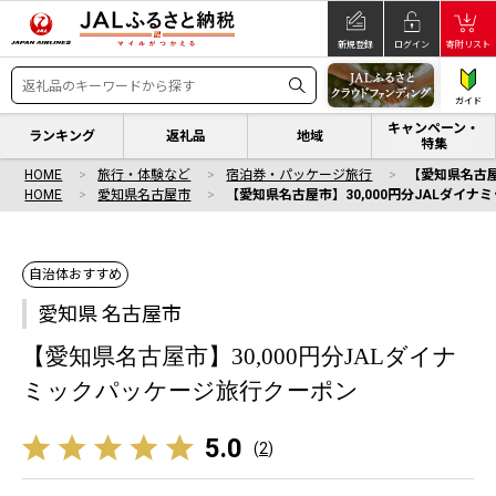
新規登録
ログイン
寄附リスト
ガイド
キャンペーン・
ランキング
返礼品
地域
特集
HOME
旅行・体験など
宿泊券・パッケージ旅行
【愛知県名古屋
HOME
愛知県名古屋市
【愛知県名古屋市】30,000円分JALダイ
自治体おすすめ
愛知県 名古屋市
【愛知県名古屋市】30,000円分JALダイナ
ミックパッケージ旅行クーポン
5.0
(
2
)