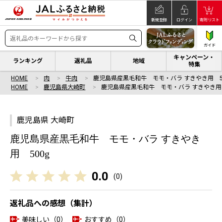
新規登録
ログイン
寄附リスト
ガイド
キャンペーン・
ランキング
返礼品
地域
特集
HOME
肉
牛肉
鹿児島県産黒毛和牛 モモ・バラ すきやき用 5
HOME
鹿児島県大崎町
鹿児島県産黒毛和牛 モモ・バラ すきやき用 
鹿児島県 大崎町
鹿児島県産黒毛和牛 モモ・バラ すきやき
用 500g
0.0
(
0
)
返礼品への感想（集計）
美味しい（0）
おすすめ（0）