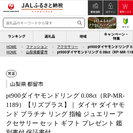
新規登録
ログイン
寄附リスト
ガイド
キャンペーン・
ランキング
返礼品
地域
特集
HOME
ファッション
アクセサリー
pt900ダイヤモンドリング 
HOME
山梨県都留市
pt900ダイヤモンドリング 0.08ct（RP-M
常温
山梨県 都留市
pt900ダイヤモンドリング 0.08ct（RP-MR-
1189）【リズプラス】｜ ダイヤ ダイヤモ
ンド プラチナ リング 指輪 ジュエリー ア
クセサリー セット ギフト プレゼント 鑑
別書付 保証書付