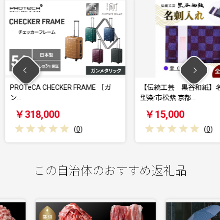
FRAME ［ガ
【伝統工芸 黒谷和紙】名刺入れ
【伝統工
型染:市松紫 京都…
型染:市松
￥15,000
￥15,
0
)
(
0
)
この自治体のおすすめ返礼品