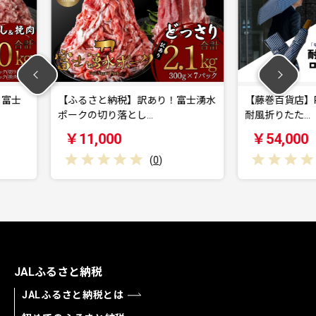
訳あり！富士湧水
【藤巻百貨店】Ramuda 晴雨兼用
【20
…
耐風折りたた…
ード］
￥54,000
￥1
(
0
)
(
0
)
JALふるさと納税
JALふるさと納税とは