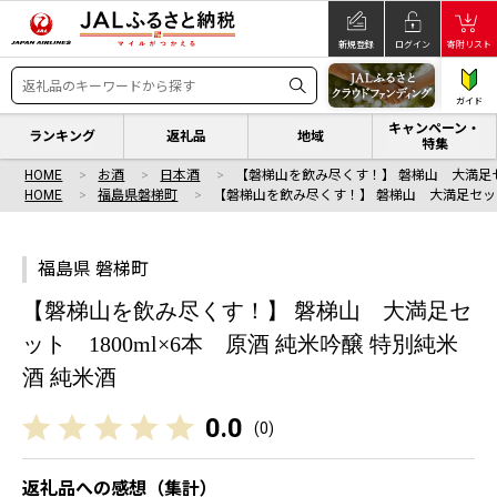
新規登録
ログイン
寄附リスト
ガイド
キャンペーン・
ランキング
返礼品
地域
特集
HOME
お酒
日本酒
【磐梯山を飲み尽くす！】 磐梯山 大満足
HOME
福島県磐梯町
【磐梯山を飲み尽くす！】 磐梯山 大満足セッ
福島県 磐梯町
【磐梯山を飲み尽くす！】 磐梯山 大満足セ
ット 1800ml×6本 原酒 純米吟醸 特別純米
酒 純米酒
0.0
(
0
)
返礼品への感想（集計）