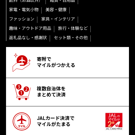
飲料（お酒以外）
雑貨・日用品
家電・電気小物
美容・健康
ファッション
家具・インテリア
趣味・アウトドア用品
旅行・体験など
返礼品なし・感謝状
セット類・その他
寄附で
マイルがつかえる
複数自治体を
まとめて決済
JALカード決済で
マイルがたまる