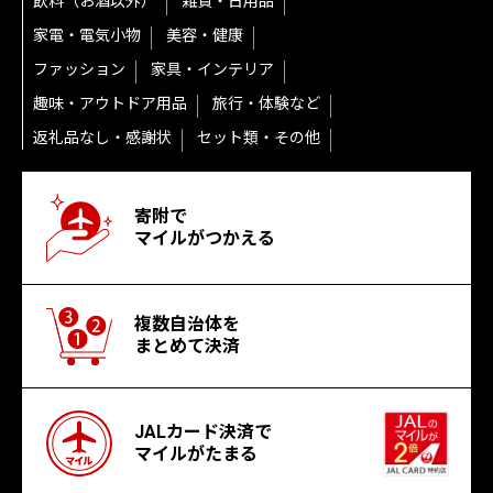
飲料（お酒以外）
雑貨・日用品
家電・電気小物
美容・健康
ファッション
家具・インテリア
趣味・アウトドア用品
旅行・体験など
返礼品なし・感謝状
セット類・その他
寄附で
マイルがつかえる
複数自治体を
まとめて決済
JALカード決済で
マイルがたまる