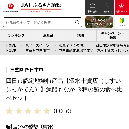
新規登録
ログイン
寄附リスト
ガイド
キャンペーン・
ランキング
返礼品
地域
特集
HOME
菓子・スイーツ
和菓子（その他）
四日市認定地場特産
HOME
三重県四日市市
四日市認定地場特産品【泗水十貨店（しすい
三重県 四日市市
四日市認定地場特産品【泗水十貨店（しすい
じっかてん）】鯨船もなか ３種の餡の食べ比
べセット
0.0
(
0
)
返礼品への感想（集計）