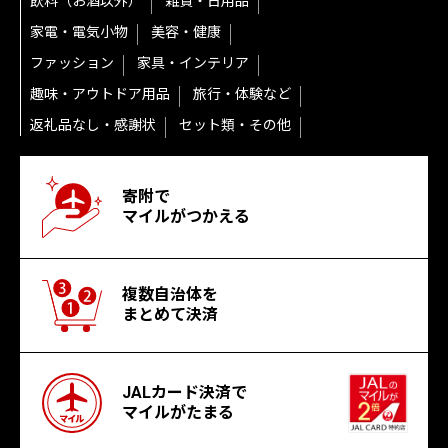
飲料（お酒以外）
雑貨・日用品
家電・電気小物
美容・健康
ファッション
家具・インテリア
趣味・アウトドア用品
旅行・体験など
返礼品なし・感謝状
セット類・その他
寄附で
マイルがつかえる
複数自治体を
まとめて決済
JALカード決済で
マイルがたまる