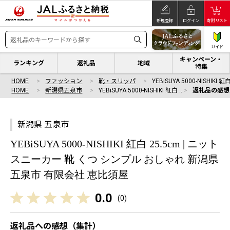
新規登録
ログイン
寄附リスト
ガイド
キャンペーン・
ランキング
返礼品
地域
特集
HOME
ファッション
靴・スリッパ
YEBiSUYA 5000-NISHIKI 紅
HOME
新潟県五泉市
YEBiSUYA 5000-NISHIKI 紅白 …
返礼品の感想
新潟県 五泉市
YEBiSUYA 5000-NISHIKI 紅白 25.5cm | ニット
スニーカー 靴 くつ シンプル おしゃれ 新潟県
五泉市 有限会社 恵比須屋
0.0
(
0
)
返礼品への感想（集計）