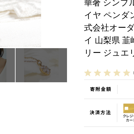
華奢 シンプ
イヤ ペンダント
式会社オー
イ 山梨県 韮崎
リー ジュエ
寄附金額
決済方法