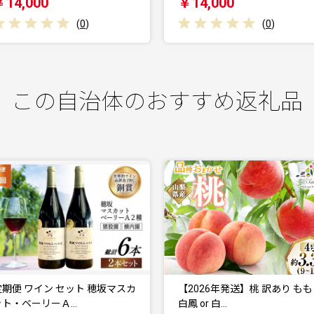
￥14,000
￥14,000
(
0
)
(
0
)
この自治体のおすすめ返礼品
【2026年発送】桃 訳あり もも
富士山 ウイスキー 飲
白鳳 or 白…
セット [サン.…