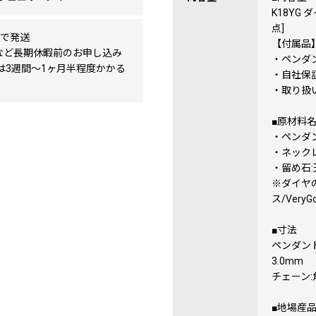
K18YG
点]
度で発送
【付属品
など長期休暇前のお申し込み
・ペンダ
は3週間〜1ヶ月半程度かかる
・自社保
・取り扱
■原材料
・ペンダン
・ネックレ
・留め石:
※ダイヤ
ス/Very
■寸法
ペンダント
3.0mm
チェーン:
■地場産