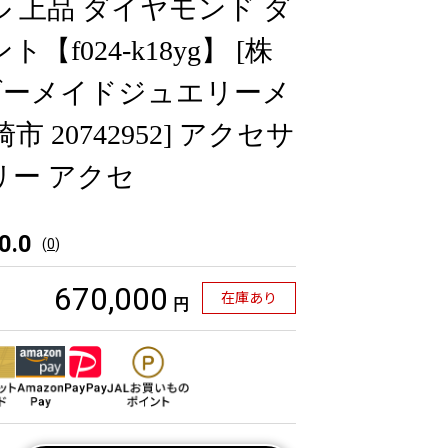
ル 上品 ダイヤモンド ダ
【f024-k18yg】 [株
ダーメイドジュエリーメ
市 20742952] アクセサ
リー アクセ
0.0
(
0
)
670,000
在庫あり
円