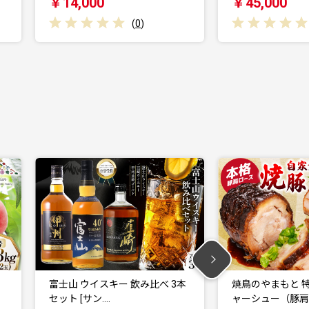
￥45,000
￥45,00
(
0
)
み比べ 3本
焼鳥のやまもと 特製 おつまみチ
韮崎の家
ャーシュー（豚肩ロ…
(味噌・