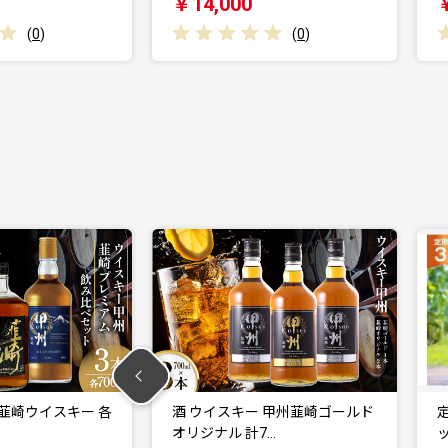
000
￥14,000
(
0
)
(
0
)
ウイスキー 甲州韮崎ゴールド
定期便 ワイン セット 穂坂マスカ
ナル 計7…
ット・ベーリーＡ…