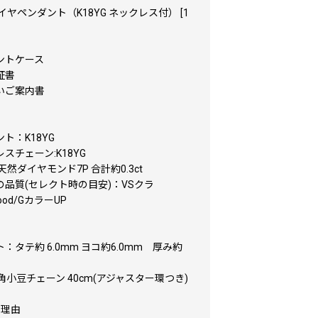
 ダイヤペンダント（K18YG ネックレス付） [1
】
ントケース
証書
いご案内書
名
ト：K18YG
スチェーン:K18YG
天然ダイヤモンド7P 合計約0.3ct
の品質(セレクト時の目安)：VSクラ
Good/GカラーUP
：タテ約 6.0mm ヨコ約6.0mm 厚み約
角小豆チェーン 40cm(アジャスター環つき)
品理由