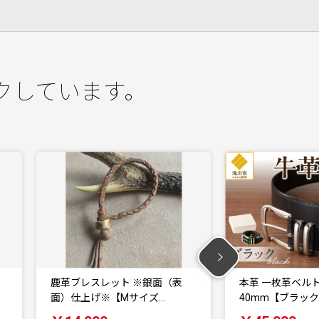
クしています。
面（表
本革 一枚革ベルト 4mm厚 幅
本革 一枚革
…
40mm【ブラック…
30mm【ブ