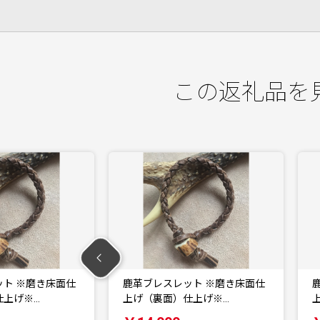
この返礼品を
スレット ※磨き床面仕
鹿革ブレスレット ※磨き床面仕
裏面）仕上げ※…
上げ（裏面）仕上げ※…