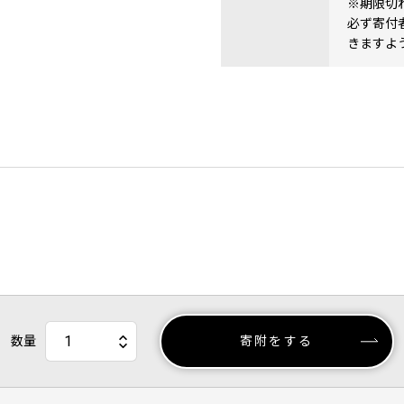
※期限切
必ず寄付
きますよ
数量
寄附をする