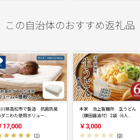
この自治体のおすすめ返礼品
香川県高松市で製造 抗菌防臭
本家 池上製麺所 生うどん
防ダニわた使用ボリュー…
（鎌田醤油付）2袋（6人…
￥17,000
￥3,000
(
1
)
(
0
)