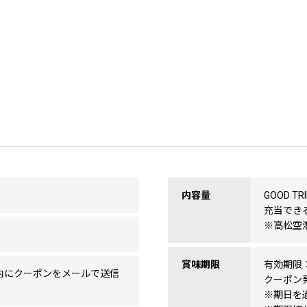
内容量
GOOD 
充当できる
※高松空
賞味期限
有効期限
内にクーポンをメールで送信
クーポン
※期日を