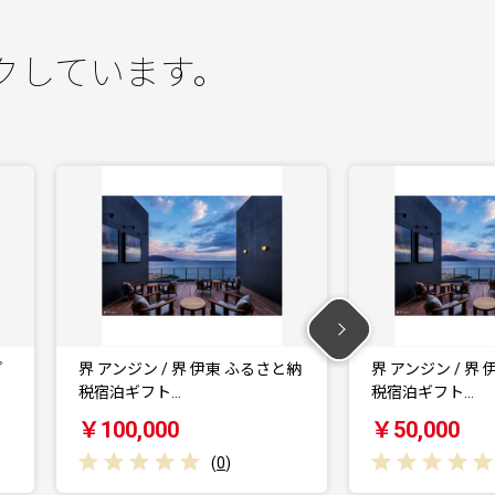
クしています。
界 アンジン / 界 伊東 ふるさと納
界 アンジン / 界 伊
税宿泊ギフト…
税宿泊ギフト…
￥100,000
￥50,000
(
0
)
(
0