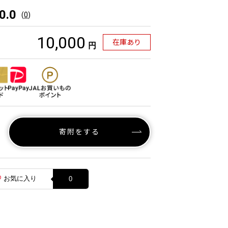
0.0
(
0
)
10,000
在庫あり
円
寄附をする
お気に入り
0