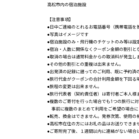
高松市内の宿泊施設
【注意事項】
●日中ご連絡のとれるお電話番号（携帯電話を
●写真はイメージです
●宿泊施設のみ・飛行機のチケットのみ等は設
●宿泊・人数に関係なくクーポン金額の割引と
●取消の場合は通常料金からの取消料が発生し
●その他の割引との重複は出来ません。
●出発済の記録に遡ってのご利用、既に予約済
●旅行代金がクーポンの合計利用金額を下回る
●旅程の変更は出来ません。
●旅行代表者（契約責任者）は寄付者ご本人様
●複数のご寄付を行った場合でも1つの旅行に
事前に複数のまとめて利用をご希望の場合に
●転売、換金はできません。発券次第、使用の
●高松市在住の方にはお礼の品はお送りできま
●ご寄附完了後、１週間以内に連絡がない場合