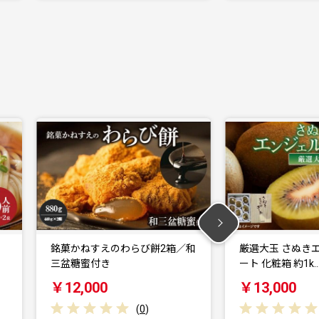
銘菓かねすえのわらび餅2箱／和
厳選大玉 さぬき
三盆糖蜜付き
ート 化粧箱 約1k
￥12,000
￥13,000
(
0
)