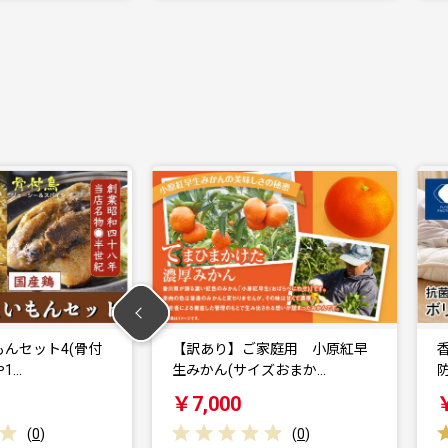
んセット4(骨付
【訳あり】ご家庭用 小原紅早
や1…
生みかん(サイズおまか…
￥7,000
(
0
)
(
0
)