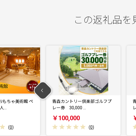
この返礼品を
ちゃ美術館 ペ
青森カントリー倶楽部ゴルフプ
青森
レー券 30,000 …
レー券
￥100,000
￥67
(
0
)
(
0
)