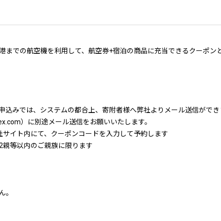
港までの航空機を利用して、航空券+宿泊の商品に充当できるクーポン
のお申込みでは、システムの都合上、寄附者様へ弊社よりメール送信ができ
p-ex.com）に別途メール送信をお願いいたします。
社サイト内にて、クーポンコードを入力して予約します
2親等以内のご親族に限ります
ん。