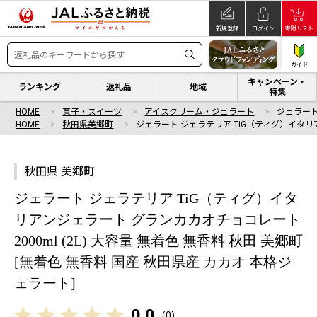
新規登録
ログイン
寄附リスト
ガイド
キャンペーン・
ランキング
返礼品
地域
特集
HOME
菓子・スイーツ
アイスクリーム・ジェラート
ジェラート
HOME
秋田県美郷町
ジェラート ジェラテリア TiG（ティグ）イタリ
秋田県 美郷町
ジェラート ジェラテリア TiG（ティグ）イタ
リアンジェラート グランカカオチョコレート
2000ml (2L) 大容量 無着色 無香料 秋田 美郷町
[無着色 無香料 国産 秋田県産 カカオ 本格ジ
ェラート]
0.0
(
0
)