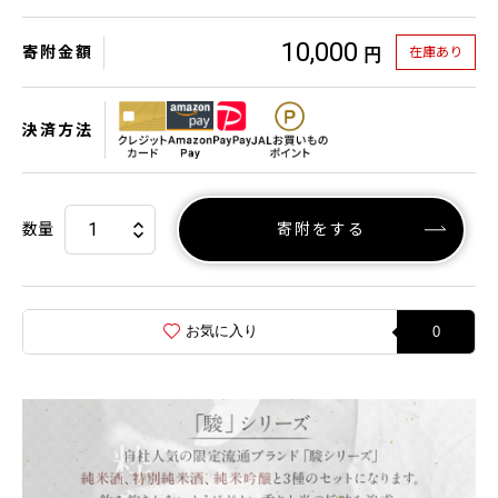
10,000
寄附金額
在庫あり
円
決済方法
数量
寄附をする
お気に入り
0