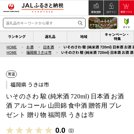
新規登録
ログイン
寄附リスト
ガイド
キャンペーン・
ランキング
返礼品
地域
特集
HOME
お酒
日本酒
いそのさわ 駿 (純米酒 720ml) 日本酒 
HOME
福岡県うきは市
いそのさわ 駿 (純米酒 720ml) 日本酒 お
常温
福岡県 うきは市
いそのさわ 駿 (純米酒 720ml) 日本酒 お酒
酒 アルコール 山田錦 食中酒 贈答用 プレ
ゼント 贈り物 福岡県 うきは市
0.0
(
0
)