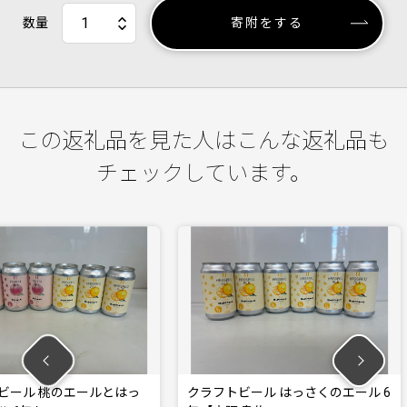
数量
寄附をする
この返礼品を見た人はこんな返礼品も
チェックしています。
エールとはっ
クラフトビール はっさくのエール 6
クラフトビ