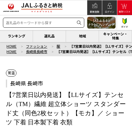
新規登録
ログイン
寄附リスト
ガイド
キャンペーン・
ランキング
返礼品
地域
特集
HOME
ファッション
服
【7営業日以内発送】【LLサイズ】テン
HOME
長崎県長崎市
【7営業日以内発送】【LLサイズ】テンセル（T
常温
長崎県 長崎市
【7営業日以内発送】【LLサイズ】テンセ
ル（TM）繊維 超立体ショーツ スタンダー
ド丈（同色2枚セット）【モカ】／ ショー
ツ 下着 日本製下着 衣類