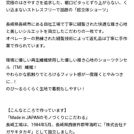
究極のはきやすさを追求した、裾口ピタっとずり上がらない、く
い込まないストレスフリーで話題の「超立体ショーツ」
長崎県長崎市にある自社工場で丁寧に縫製された快適な履き心地
と美しいシルエットを両立したこだわりの一枚です。
オペレーターの熟練された縫製技術によって返礼品は丁寧に手作
業で作られています。
環境に優しい再生繊維使用した優しい履き心地のショーツテンセ
ル（TM）繊維！
やわらかな肌触りでとろけるフィット感が一度履くとやみつき
に…！
のび～るらくらく生地で着脱もしやすい！
【こんなところで作っています】
「Made in JAPANのモノづくりにこだわる」
長崎工場は、1984年5月、長崎県西彼杵郡琴海町に「株式会社ナ
ガサキタカギ」として設立しました。