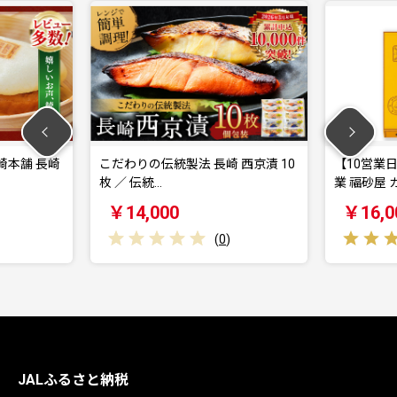
製法 長崎 西京漬 10
【10営業日以内発送】寛永元年創
業 福砂屋 カステ…
0
￥16,000
(
0
)
(
1
)
JALふるさと納税