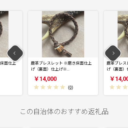
 ※磨き床面仕上
鹿革ブレスレット ※磨き床面仕上
鹿革
※…
げ（裏面）仕上げ※…
仕上
￥14,000
￥1
(
0
)
(
0
)
この自治体のおすすめ返礼品