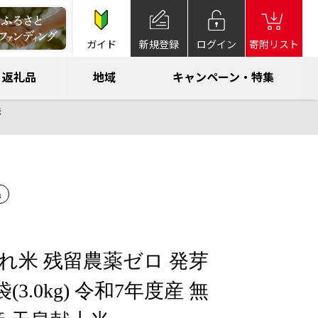
ガイド
新規登録
ログイン
寄附リスト
返礼品
地域
キャンペーン・特集
米
温
れ米 残留農薬ゼロ 発芽
2袋(3.0kg) 令和7年度産 無