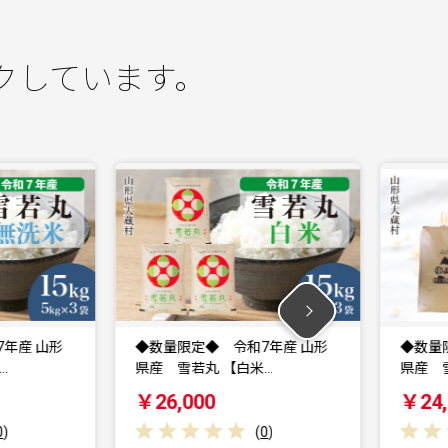
クしています。
◆数量限定◆ 令和7年産 山形
◆数量限定◆ 令
県産 雪若丸 【白米…
県産 雪若丸 【
￥26,000
￥24,000
(
0
)