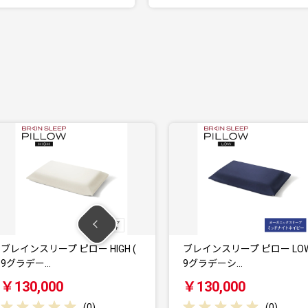
 ピロー HIGH (
ブレインスリープ ピロー LOW (
9グラデーシ…
S
￥130,000
(
0
)
(
0
)