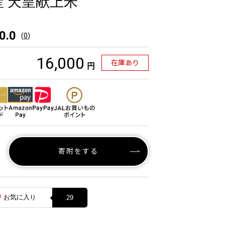
産 天皇献上米
0.0
(
0
)
16,000
在庫あり
円
寄附をする
お気に入り
29