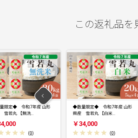
この返礼品を
令和7年産 山形
◆数量限定◆ 令和7年産 山形
【無洗…
県産 雪若丸 【白米…
￥34,000
(
0
)
(
0
)