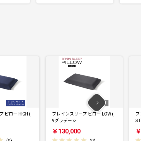
(
ブレインスリープ ピロー LOW (
ブレインスリープ
9グラデーシ…
STANDARD ( 9…
￥130,000
￥130,000
(
0
)