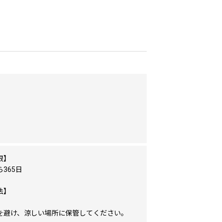
】
限】
365日
法】
を避け、涼しい場所に保管してください。