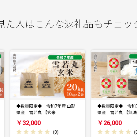
見た人はこんな返礼品もチェッ
◆数量限定◆ 令和7年産 山形
◆数量限定◆ 令和7年産 山形
県産 雪若丸 【玄米…
県産 雪若丸 【無洗…
￥32,000
￥26,000
(
0
)
(
0
)