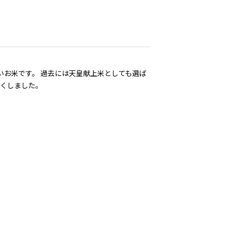
お米です。 過去には天皇献上米としても選ば
すくしました。