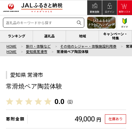
新規登録
ログイン
寄附リスト
ガイド
キャンペーン・
ランキング
返礼品
地域
特集
HOME
旅行・体験など
その他のレジャー・体験施設利用券
常
HOME
愛知県常滑市
常滑焼ペア陶芸体験
愛知県 常滑市
常滑焼ペア陶芸体験
0.0
(
0
)
49,000
寄附金額
在庫あり
円