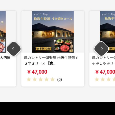
倶楽部 松阪牛特選す
津カントリー倶楽部 松阪牛特選し
 【食…
ゃぶしゃぶコース …
0
￥47,000
(
0
)
(
0
)