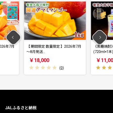
量限定 】2026年7月
《黒糖焼酎》紅さんご 箱入り
宇
(720ml×1本)…
パ
￥11,000
(
0
)
(
1
)
JALふるさと納税