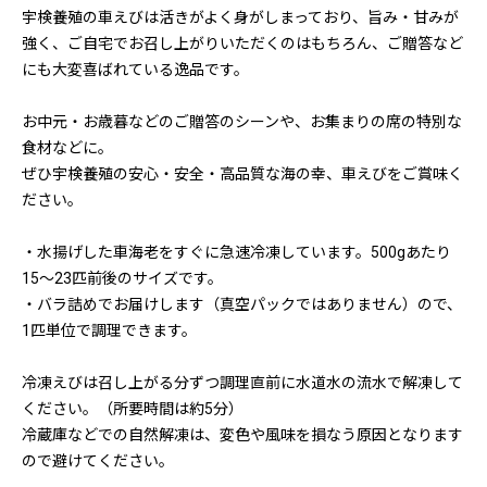
宇検養殖の車えびは活きがよく身がしまっており、旨み・甘みが
強く、ご自宅でお召し上がりいただくのはもちろん、ご贈答など
にも大変喜ばれている逸品です。
お中元・お歳暮などのご贈答のシーンや、お集まりの席の特別な
食材などに。
ぜひ宇検養殖の安心・安全・高品質な海の幸、車えびをご賞味く
ださい。
・水揚げした車海老をすぐに急速冷凍しています。500gあたり
15〜23匹前後のサイズです。
・バラ詰めでお届けします（真空パックではありません）ので、
1匹単位で調理できます。
冷凍えびは召し上がる分ずつ調理直前に水道水の流水で解凍して
ください。（所要時間は約5分）
冷蔵庫などでの自然解凍は、変色や風味を損なう原因となります
ので避けてください。