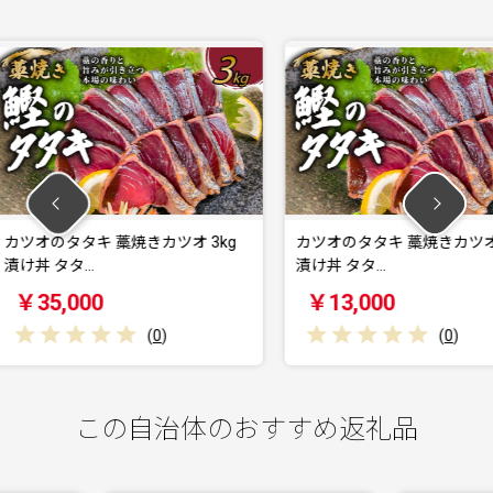
カツオ 3kg
カツオのタタキ 藁焼きカツオ 1kg
活〆 真鯛
漬け丼 タタ…
￥13,000
￥14
0
)
(
0
)
この自治体のおすすめ返礼品