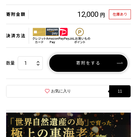
12,000
寄附金額
在庫あり
円
決済方法
数量
寄附をする
お気に入り
11