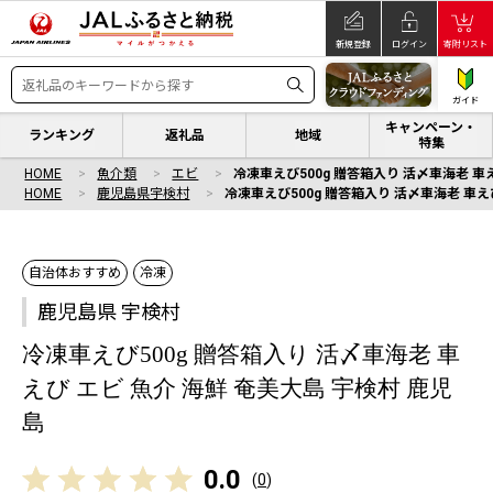
新規登録
ログイン
寄附リスト
ガイド
キャンペーン・
ランキング
返礼品
地域
特集
HOME
魚介類
エビ
冷凍車えび500g 贈答箱入り 活〆車海老 車
HOME
鹿児島県宇検村
冷凍車えび500g 贈答箱入り 活〆車海老 車え
自治体おすすめ
冷凍
鹿児島県 宇検村
冷凍車えび500g 贈答箱入り 活〆車海老 車
えび エビ 魚介 海鮮 奄美大島 宇検村 鹿児
島
0.0
(
0
)