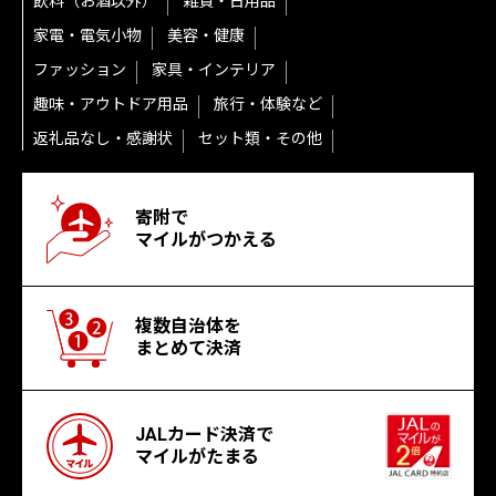
飲料（お酒以外）
雑貨・日用品
家電・電気小物
美容・健康
ファッション
家具・インテリア
趣味・アウトドア用品
旅行・体験など
返礼品なし・感謝状
セット類・その他
寄附で
マイルがつかえる
複数自治体を
まとめて決済
JALカード決済で
マイルがたまる