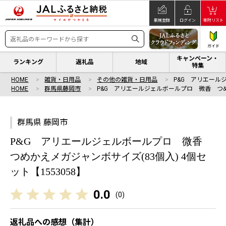
新規登録
ログイン
寄附リスト
ガイド
キャンペーン・
ランキング
返礼品
地域
特集
HOME
雑貨・日用品
その他の雑貨・日用品
P&G アリエール
HOME
群馬県藤岡市
P&G アリエールジェルボールプロ 微香 つ
群馬県 藤岡市
P&G アリエールジェルボールプロ 微香
つめかえメガジャンボサイズ(83個入) 4個セ
ット【1553058】
0.0
(
0
)
返礼品への感想（集計）