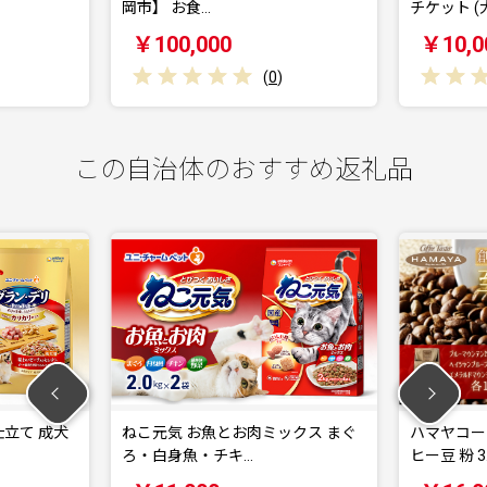
岡市】 お食…
チケット (大人…
￥100,000
￥10,000
(
0
)
(
0
)
この自治体のおすすめ返礼品
成犬
ねこ元気 お魚とお肉ミックス まぐ
ハマヤコーヒーセッ
ろ・白身魚・チキ…
ヒー豆 粉 3…