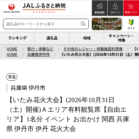
新規登録
ログイン
寄附リスト
ガイド
キャンペーン・
ランキング
返礼品
地域
特集
HOME
旅行・体験など
その他のレジャー・体験施設利用券
【
HOME
兵庫県伊丹市
【いたみ花火大会】(2026年10月31日（土）
常温
兵庫県 伊丹市
【いたみ花火大会】(2026年10月31日
（土）開催)Ａエリア有料観覧席【自由エ
リア】1名分 イベント お出かけ 関西 兵庫
県 伊丹市 伊丹 花火大会