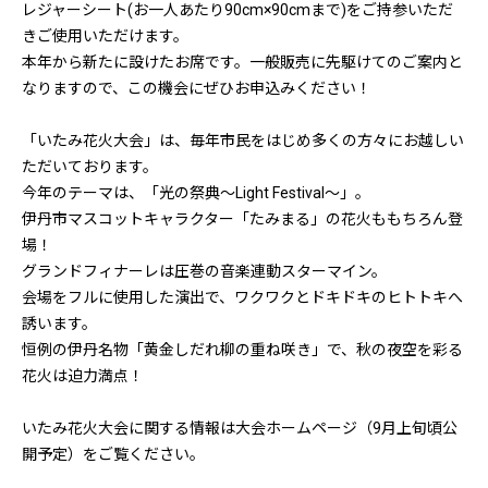
レジャーシート(お一人あたり90cm×90cmまで)をご持参いただ
きご使用いただけます。
本年から新たに設けたお席です。一般販売に先駆けてのご案内と
なりますので、この機会にぜひお申込みください！
「いたみ花火大会」は、毎年市民をはじめ多くの方々にお越しい
ただいております。
今年のテーマは、「光の祭典～Light Festival～」。
伊丹市マスコットキャラクター「たみまる」の花火ももちろん登
場！
グランドフィナーレは圧巻の音楽連動スターマイン。
会場をフルに使用した演出で、ワクワクとドキドキのヒトトキへ
誘います。
恒例の伊丹名物「黄金しだれ柳の重ね咲き」で、秋の夜空を彩る
花火は迫力満点！
いたみ花火大会に関する情報は大会ホームページ（9月上旬頃公
開予定）をご覧ください。