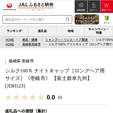
新規登録
ログイン
寄附リスト
ガイド
キャンペーン・
ランキング
返礼品
地域
特集
HOME
美容・健康
シャンプー・リンス・ヘア関連
シルク100
HOME
長崎県壱岐市
シルク100％ ナイトキャップ［ロングヘア用サ
長崎県 壱岐市
シルク100％ ナイトキャップ［ロングヘア用
サイズ］《壱岐市》 【富士新幸九州】
[JDH123]
0.0
(
0
)
返礼品への感想（集計）