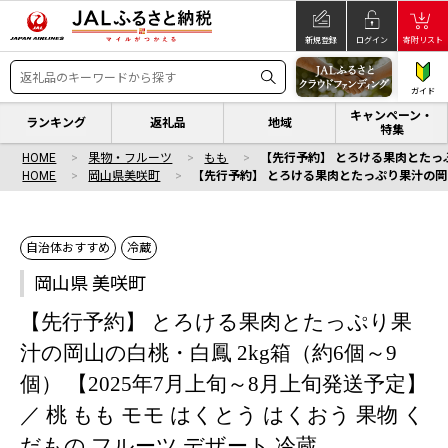
新規登録
ログイン
寄附リスト
ガイド
キャンペーン・
ランキング
返礼品
地域
特集
HOME
果物・フルーツ
もも
【先行予約】 とろける果肉とたっぷり
HOME
岡山県美咲町
【先行予約】 とろける果肉とたっぷり果汁の岡山の
自治体おすすめ
冷蔵
岡山県 美咲町
【先行予約】 とろける果肉とたっぷり果
汁の岡山の白桃・白鳳 2kg箱（約6個～9
個） 【2025年7月上旬～8月上旬発送予定】
／ 桃 もも モモ はくとう はくおう 果物 く
だもの フルーツ デザート 冷蔵