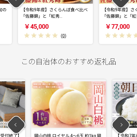
くらんぼ食べ比べ
【令和9年産】さくらんぼ食べ比べ
【令
秀…
「佐藤錦」と「紅秀…
峰」 秀
￥77,000
￥2
(
0
)
(
0
)
この自治体のおすすめ返礼品
 ロイヤル 4〜6玉 約1kg 岡
【 令和7年産 】 岡山県産 朝日米