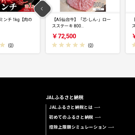
A5仙台牛】「芯-しん-」ロー
【A5仙台牛】「芯-しん-」ロー
ステーキ 800…
スステーキ 400…
72,500
￥39,000
(
0
)
(
0
)
JALふるさと納税
JALふるさと納税とは
初めてのふるさと納税
控除上限額シミュレーション