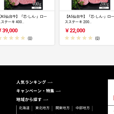
【A5仙台牛】「芯-しん-」ロー
仙台厚切り 牛タン
スステーキ 200…
2.0kg(500g×4) 本
￥22,000
￥56,000
(
0
)
人気ランキング
キャンペーン・特集
地域から探す
北海道
東北地方
関東地方
中部地方