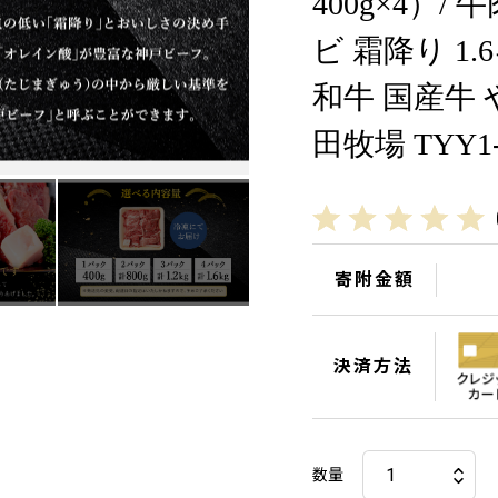
400g×4）/
ビ 霜降り 1
和牛 国産牛
田牧場 TYY
寄附金額
決済方法
数量