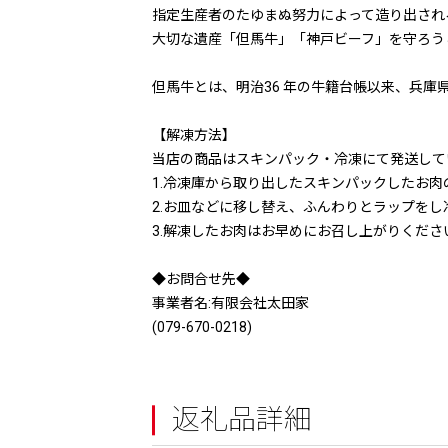
指定生産者のたゆまぬ努力によって造り出され
大切な遺産「但馬牛」「神戸ビーフ」を守ろう
但馬牛とは、明治36 年の牛籍台帳以来、兵
【解凍方法】
当店の商品はスキンパック・冷凍にて発送して
1.冷凍庫から取り出したスキンパックしたお肉
2.お皿などに移し替え、ふんわりとラップをし
3.解凍したお肉はお早めにお召し上がりくださ
◆お問合せ先◆
事業者名:有限会社太田家
(079-670-0218)
返礼品詳細