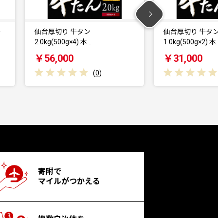
仙台厚切り 牛タン
仙台厚
…
1.0kg(500g×2) 本…
塩味
￥31,000
￥1
(
0
)
(
0
)
寄附で
マイルがつかえる