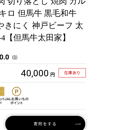
 牛肉 切り落とし 焼肉 カル
.6キロ 但馬牛 黒毛和牛
 やきにく 神戸ビーフ 太
1-4【但馬牛太田家】
0.0
(
0
)
40,000
在庫あり
円
寄附をする