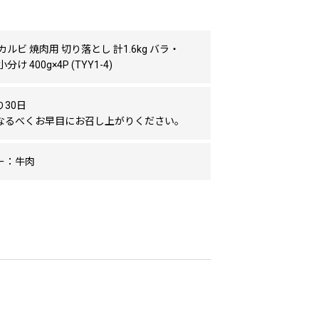
カルビ 焼肉用 切り落とし 計1.6kg バラ・
け 400g×4P (TYY1-4)
30日
なるべくお早目にお召し上がりください。
ー：牛肉