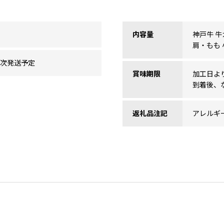
内容量
神戸牛 牛
肩・もも 小分
順次発送予定
賞味期限
加工日より
到着後、
返礼品注記
アレルギ