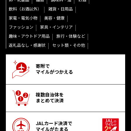
卵・乳製品
麺類
調味料・油
お酒
飲料（お酒以外）
雑貨・日用品
家電・電気小物
美容・健康
ファッション
家具・インテリア
趣味・アウトドア用品
旅行・体験など
返礼品なし・感謝状
セット類・その他
寄附で
マイルがつかえる
複数自治体を
まとめて決済
JALカード決済で
マイルがたまる