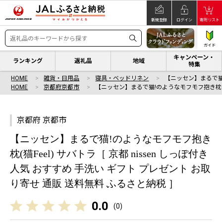
新規登録
ログイン
寄附リスト
ガイド
キャンペーン・
ランキング
返礼品
地域
特集
HOME
雑貨・日用品
寝具・ベッドリネン
【ニッセン】まるで猫
HOME
京都府京都市
【ニッセン】まるで猫!のようなモフモフ抱き枕(
京都府 京都市
【ニッセン】まるで猫!のようなモフモフ抱き
枕(猫Feel) サバトラ［ 京都 nissen しっぽ付き
人気 おすすめ 手洗い ギフト プレゼント お取
り寄せ 通販 送料無料 ふるさと納税 ］
0.0
(
0
)