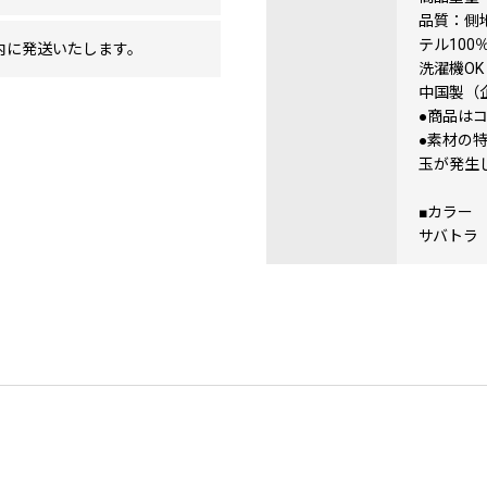
品質：側
テル100
内に発送いたします。
洗濯機O
中国製（
●商品は
●素材の
玉が発生
■カラー
サバトラ