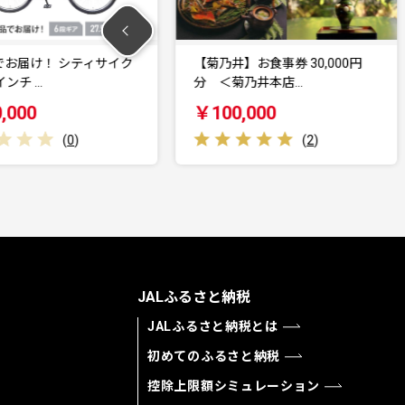
！ シティサイク
【菊乃井】お食事券 30,000円
…
分 ＜菊乃井本店…
￥100,000
(
0
)
(
2
)
JALふるさと納税
JALふるさと納税とは
初めてのふるさと納税
控除上限額シミュレーション