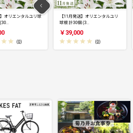
オリエンタルユリ球
【11月発送】オリエンタルユリ
…
球根 計30個 (3…
根
￥39,000
(
0
)
(
0
)