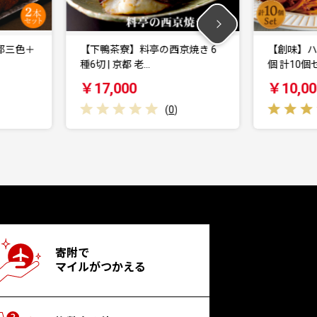
＋
【下鴨茶寮】料亭の西京焼き 6
【創味】ハコネーゼ
種6切 | 京都 老…
個 計10個セット…
￥17,000
￥10,000
(
0
)
寄附で
マイルがつかえる