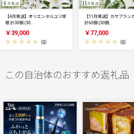
【4月発送】オリエンタルユリ球
【11月発送】カサブランカ球
 計30個 (30…
計60個 (30個…
￥39,000
￥77,000
(
0
)
(
0
)
この自治体のおすすめ返礼品