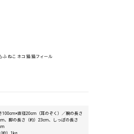
もふ ねこ ネコ 猫 猫フィール
100cm×直径20cm（耳のぞく）／腕の長さ
cm、脚の長さ（約）23cm、しっぽの長さ
cm
約）1kg