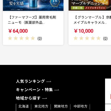
【ファーマフーズ】薬用育毛剤
【 グランマーブル 】京都三色
ニューモ（医薬部外品…
メイプルキャラメル…
￥64,000
￥10,000
(
0
)
(
0
)
人気ランキング
キャンペーン・特集
地域から探す
北海道
東北地方
関東地方
中部地方