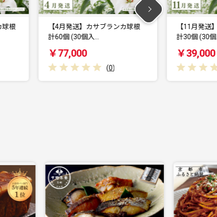
根
【4月発送】カサブランカ球根
【11月発送】カ
計60個 (30個入…
計30個 (30個…
￥77,000
￥39,000
(
0
)